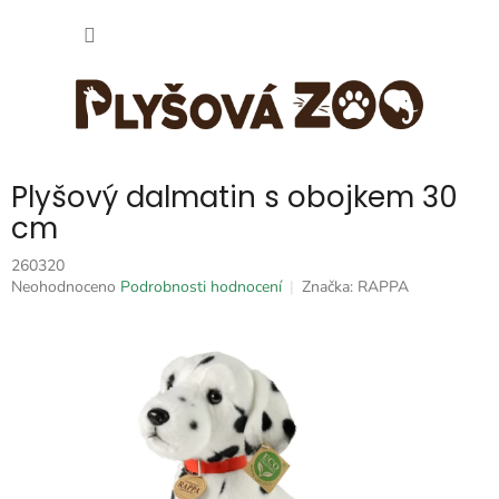
Přejít
NÁKUP
na
obsah
KOŠÍK
Plyšový dalmatin s obojkem 30
cm
260320
Průměrné
Neohodnoceno
Podrobnosti hodnocení
Značka:
RAPPA
hodnocení
produktu
je
0,0
z
5
hvězdiček.