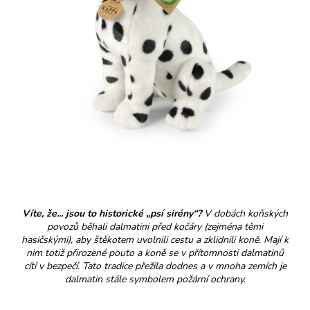
Víte, že... jsou to historické „psí sirény“?
V dobách koňských
povozů běhali dalmatini před kočáry (zejména těmi
hasičskými), aby štěkotem uvolnili cestu a zklidnili koně. Mají k
nim totiž přirozené pouto a koně se v přítomnosti dalmatinů
cítí v bezpečí. Tato tradice přežila dodnes a v mnoha zemích je
dalmatin stále symbolem požární ochrany.