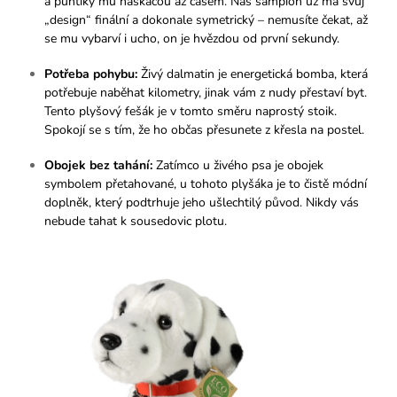
a puntíky mu naskáčou až časem. Náš šampion už má svůj
„design“ finální a dokonale symetrický – nemusíte čekat, až
se mu vybarví i ucho, on je hvězdou od první sekundy.
Potřeba pohybu:
Živý dalmatin je energetická bomba, která
potřebuje naběhat kilometry, jinak vám z nudy přestaví byt.
Tento plyšový fešák je v tomto směru naprostý stoik.
Spokojí se s tím, že ho občas přesunete z křesla na postel.
Obojek bez tahání:
Zatímco u živého psa je obojek
symbolem přetahované, u tohoto plyšáka je to čistě módní
doplněk, který podtrhuje jeho ušlechtilý původ. Nikdy vás
nebude tahat k sousedovic plotu.