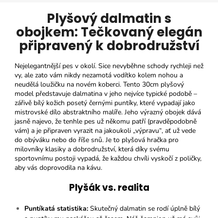
Plyšový dalmatin s
obojkem: Tečkovaný elegán
připravený k dobrodružství
Nejelegantnější pes v okolí. Sice nevyběhne schody rychleji než
vy, ale zato vám nikdy nezamotá vodítko kolem nohou a
neudělá loužičku na novém koberci. Tento 30cm plyšový
model představuje dalmatina v jeho nejvíce typické podobě –
zářivě bílý kožich posetý černými puntíky, které vypadají jako
mistrovské dílo abstraktního malíře. Jeho výrazný obojek dává
jasně najevo, že tenhle pes už někomu patří (pravděpodobně
vám) a je připraven vyrazit na jakoukoli „výpravu“, ať už vede
do obýváku nebo do říše snů. Je to plyšová hračka pro
milovníky klasiky a dobrodružství, která díky svému
sportovnímu postoji vypadá, že každou chvíli vyskočí z poličky,
aby vás doprovodila na kávu.
Plyšák vs. realita
Puntíkatá statistika:
Skutečný dalmatin se rodí úplně bílý