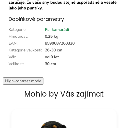
zaručuje, že vaše sny budou stejně uspořádané a veselé
jako jeho puntíky.
Doplňkové parametry
Kategorie
:
Psí kamarádi
Hmotnost
:
0.25 kg
EAN
:
8590687260320
Kategorie velikosti
:
26-30 cm
Věk
:
od 0 let
Velikost
:
30 cm
High-contrast mode
Mohlo by Vás zajímat