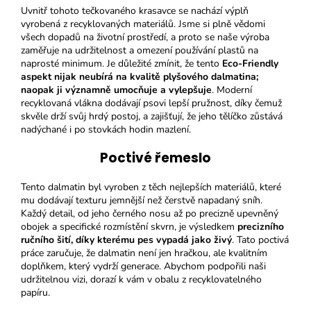
Uvnitř tohoto tečkovaného krasavce se nachází výplň
vyrobená z recyklovaných materiálů. Jsme si plně vědomi
všech dopadů na životní prostředí, a proto se naše výroba
zaměřuje na udržitelnost a omezení používání plastů na
naprosté minimum. Je důležité zmínit, že tento
Eco-Friendly
aspekt nijak neubírá na kvalitě plyšového dalmatina;
naopak ji významně umocňuje a vylepšuje
. Moderní
recyklovaná vlákna dodávají psovi lepší pružnost, díky čemuž
skvěle drží svůj hrdý postoj, a zajišťují, že jeho tělíčko zůstává
nadýchané i po stovkách hodin mazlení.
Poctivé řemeslo
Tento dalmatin byl vyroben z těch nejlepších materiálů, které
mu dodávají texturu jemnější než čerstvě napadaný sníh.
Každý detail, od jeho černého nosu až po precizně upevněný
obojek a specifické rozmístění skvrn, je výsledkem
precizního
ručního šití, díky kterému pes vypadá jako živý
. Tato poctivá
práce zaručuje, že dalmatin není jen hračkou, ale kvalitním
doplňkem, který vydrží generace. Abychom podpořili naši
udržitelnou vizi, dorazí k vám v obalu z recyklovatelného
papíru.