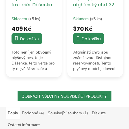
foxteriér Dášenka
afghánský chrt 32
30 cm
cm
Skladem
(>5 ks)
Skladem
(>5 ks)
409 Kč
370 Kč
Do košíku
Do košíku
Toto není jen obyčejný
Afghánští chrti jsou
plyšový pes, to je
známí svou důstojnou
Dášenka. Je to verze pro
rezervovaností. Tento
ty největší srdcaře a
plyšový model ji dovedl
milovníky české klasiky,
k dokonalosti – neštěká
kteří chtějí mít doma
na sousedy, neloví kočky
skutečný sběratelský
na zahradě a na vše se
kousek.
dívá s klidem.
ZOBRAZIT VŠECHNY SOUVISEJÍCÍ PRODUKTY
Popis
Podobné (4)
Související soubory (1)
Diskuze
Ostatní informace