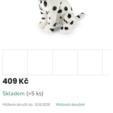
409 Kč
Měrná
Skladem
(>5 ks)
cena:
Můžeme doručit do:
10.8.2026
Možnosti doručení