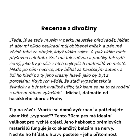
Recenze z divočiny
„Teda, já se tady musím v parku neustále předvádět, hlídat
si, aby mi nikdo neukradl můj oblíbenej míček, a pán mě
věčně tahá za obojek, když vidím zajíce. A pak vidím tuhle
plyšovou celebritu. Srst má tak zářivou a puntíky tak sytě
černý, jako by je ušili z těch nejlepších materiálů ve městě.
Nikdo po něm nechce, aby běhal za hasičským autem, a
lidi ho hladí po tý jeho krásný hlavě, jako by byl z
porcelánu. Kdybych věděl, že stačí vypadat takhle
švihácky a být tak kvalitně ušitý, tak jsem se na to závodění
s větrem dávno vykašlal!“
- Michal, dalmatin od
hasičského sboru z Prahy
Tip na závěr: Vracíte se domů vyčerpaní a potřebujete
okamžitě „vypnout“? Tento 30cm pes má ideální
velikost pro rychlé objetí. Jeho hebkost z prémiových
materiálů funguje jako okamžitý balzám na nervy.
Nechte ho hlídat u hlavy postele – jeho přítomnost