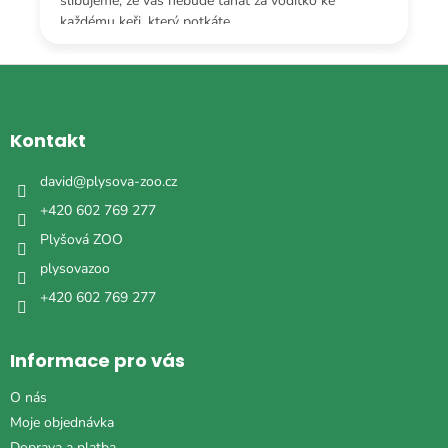
slibujeme, že vás nebude tahat za vodítko ke
každému keři, který potkáte.
Z
á
p
a
Kontakt
t
í
david
@
plysova-zoo.cz
+420 602 769 277
Plyšová ZOO
plysovazoo
+420 602 769 277
Informace pro vás
O nás
Moje objednávka
Doprava a platba