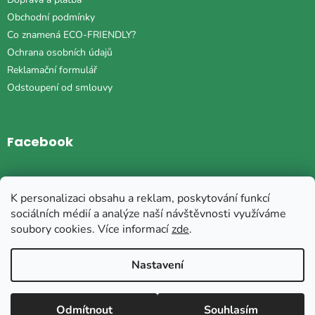
Obchodní podmínky
Co znamená ECO-FRIENDLY?
Ochrana osobních údajů
Reklamační formulář
Odstoupení od smlouvy
Facebook
Instagram
K personalizaci obsahu a reklam, poskytování funkcí
sociálních médií a analýze naší návštěvnosti využíváme
soubory cookies. Více informací
zde
.
Vytvořil Shoptet
Nastavení
Copyright 2026
Plyšová ZOO
. Všechna práva vyhrazena.
Upravit
Odmítnout
Souhlasím
nastavení cookies