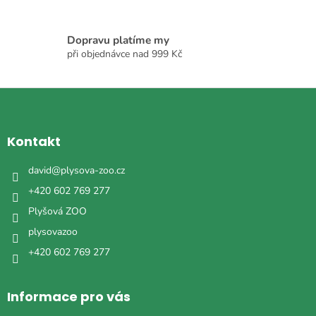
u
Dopravu platíme my
při objednávce nad 999 Kč
Z
á
p
a
Kontakt
t
í
david
@
plysova-zoo.cz
+420 602 769 277
Plyšová ZOO
plysovazoo
+420 602 769 277
Informace pro vás