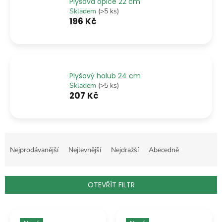
Plyšová opice 22 cm
Skladem
(>5 ks)
196 Kč
Plyšový holub 24 cm
Skladem
(>5 ks)
207 Kč
Ř
a
Nejprodávanější
Nejlevnější
Nejdražší
Abecedně
z
e
n
OTEVŘÍT FILTR
í
p
V
r
ý