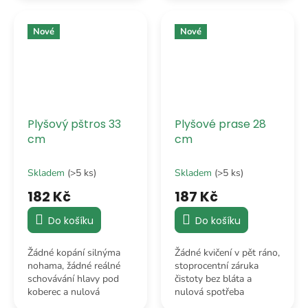
pořádně obejmout a
zajistí, že ti na tvé
hned je svět o něco
oblíbené křeslo nikdo
hezčím místem.
nesedne.
Nové
Nové
Plyšový pštros 33
Plyšové prase 28
cm
cm
Skladem
(>5 ks)
Skladem
(>5 ks)
182 Kč
187 Kč
Do košíku
Do košíku
Žádné kopání silnýma
Žádné kvičení v pět ráno,
nohama, žádné reálné
stoprocentní záruka
schovávání hlavy pod
čistoty bez bláta a
koberec a nulová
nulová spotřeba
spotřeba afrického
bramborových šlupek.