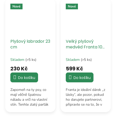
diktátora mezi
optimismu a plyšového
městským ptactvem.
designu.
Nové
Nové
Plyšový labrador 23
Velký plyšový
cm
medvěd Franta 100
cm
Skladem
(>5 ks)
Skladem
(>5 ks)
230 Kč
599 Kč
Do košíku
Do košíku
Zapomeň na ty psy, co
Franta je ideální dárek „z
mají věčně špatnou
lásky“, ale pozor, pokud
náladu a vrčí na vlastní
ho darujete partnerovi,
stín. Tenhle zlatý parťák
připravte se na to, že v
usoudil, že rozdávat
posteli budete odteď tři.
pozitivní energii je ta
A Franta se o deku