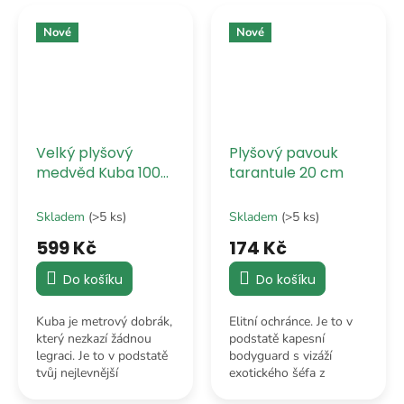
nejlepší životní strategie.
rozhodně dělit nebude.
Nové
Nové
Velký plyšový
Plyšový pavouk
medvěd Kuba 100
tarantule 20 cm
cm
Skladem
(>5 ks)
Skladem
(>5 ks)
599 Kč
174 Kč
Do košíku
Do košíku
Kuba je metrový dobrák,
Elitní ochránce. Je to v
který nezkazí žádnou
podstatě kapesní
legraci. Je to v podstatě
bodyguard s vizáží
tvůj nejlevnější
exotického šéfa z
psycholog – stačí ho
pralesa, který okamžitě