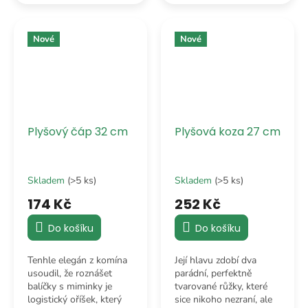
hmyzu. Zkrátka čistá
Zkrátka čirá plyšová
plyšová elegance.
radost v tvém pokojíčku.
Nové
Nové
Plyšový čáp 32 cm
Plyšová koza 27 cm
Skladem
(>5 ks)
Skladem
(>5 ks)
174 Kč
252 Kč
Do košíku
Do košíku
Tenhle elegán z komína
Její hlavu zdobí dva
usoudil, že roznášet
parádní, perfektně
balíčky s miminky je
tvarované růžky, které
logistický oříšek, který
sice nikoho nezraní, ale