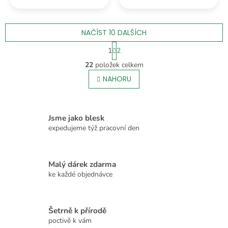
rád přenechá
spolehlivě demonstrují,
jiným. Rozhodl se totiž
že tahle holka si
legálně obsadit tvou
nenechá jen tak skákat
pohovku.
NAČÍST 10 DALŠÍCH
po hlavě.
S
1
2
t
O
r
22
položek celkem
v
á
l
NAHORU
n
á
k
o
d
v
a
á
c
Jsme jako blesk
n
í
expedujeme týž pracovní den
í
p
r
v
Malý dárek zdarma
k
ke každé objednávce
y
v
ý
p
Šetrně k přírodě
i
poctivě k vám
s