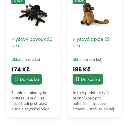
o
Nové
Nové
p
d
i
u
s
k
p
t
r
ů
o
Plyšový pavouk 20
Plyšová opice 22
d
cm
cm
u
k
Skladem
(>5 ks)
Skladem
(>5 ks)
t
ů
174 Kč
196 Kč
Do košíku
Do košíku
Tenhle osminohý boss z
Je to v podstatě tvůj
pralesa usoudil, že
osobní kouč pro
strašit lidi je strašná
odlehčení stresové
nuda a zbytečný výdej
situace – stačí se na něj
energie. Rozhodl se
podívat a hned víš, že
raději legálně obsadit
brát život moc vážně je
tvou postel.
naprostá ztráta energie.