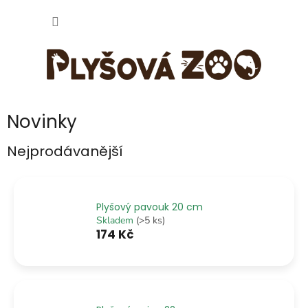
Přejít
NÁKUP
na
obsah
KOŠÍK
Novinky
Nejprodávanější
Plyšový pavouk 20 cm
Skladem
(>5 ks)
174 Kč