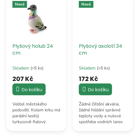
Nové
Nové
Plyšový holub 24
Plyšový axolotl 34
cm
cm
Skladem
(>5 ks)
Skladem
(>5 ks)
207 Kč
172 Kč
Do košíku
Do košíku
Velitel městského
Žádné čištění akvária,
podsvětí. Kolem krku má
žádné hlídání správné
parádní lesklý
teploty vody a nulová
tyrkysově-fialový
spotřeba vodních larev.
nádech, což z něj dělá
Jen 34 centimetrů
absolutního módního
čistého mexického