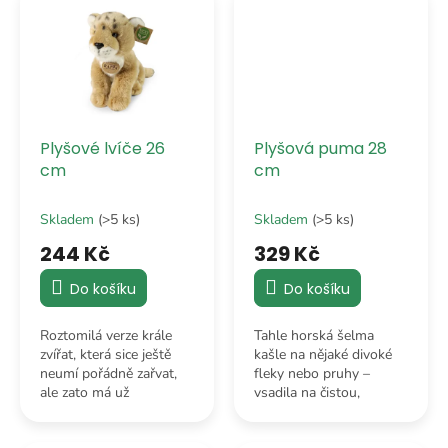
vypadaly jako sláma.
„pohodlného mazlení“.
Plyšové lvíče 26
Plyšová puma 28
cm
cm
Skladem
(>5 ks)
Skladem
(>5 ks)
244 Kč
329 Kč
Do košíku
Do košíku
Roztomilá verze krále
Tahle horská šelma
zvířat, která sice ještě
kašle na nějaké divoké
neumí pořádně zařvat,
fleky nebo pruhy –
ale zato má už
vsadila na čistou,
stoprocentní talent na
pískově hnědou klasiku
to, aby si podmanila
a vypadá kvůli tomu jako