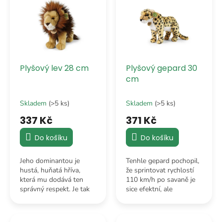
o
p
d
i
u
s
k
p
t
r
ů
o
Plyšový lev 28 cm
Plyšový gepard 30
d
cm
u
k
Skladem
(>5 ks)
Skladem
(>5 ks)
t
ů
337 Kč
371 Kč
Do košíku
Do košíku
Jeho dominantou je
Tenhle gepard pochopil,
hustá, huňatá hříva,
že sprintovat rychlostí
která mu dodává ten
110 km/h po savaně je
správný respekt. Je tak
sice efektní, ale
jemná a nadýchaná, že
neuvěřitelně únavné.
by vedle ní i ty
Místo toho se rozhodl
nejluxusnější paruky
pro strategii