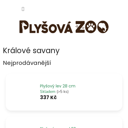
Přejít
NÁKUP
na
obsah
KOŠÍK
Králové savany
Nejprodávanější
Plyšový lev 28 cm
Skladem
(>5 ks)
337 Kč