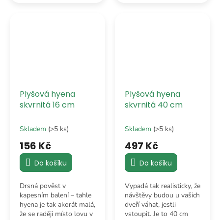
podstatě plyšový šál,
se zrovna nehnete z
který k ženetce dostaneš
gauče.
jako bonus.
Plyšová hyena
Plyšová hyena
skvrnitá 16 cm
skvrnitá 40 cm
Skladem
(>5 ks)
Skladem
(>5 ks)
156 Kč
497 Kč
Do košíku
Do košíku
Drsná pověst v
Vypadá tak realisticky, že
kapesním balení – tahle
návštěvy budou u vašich
hyena je tak akorát malá,
dveří váhat, jestli
že se raději místo lovu v
vstoupit. Je to 40 cm