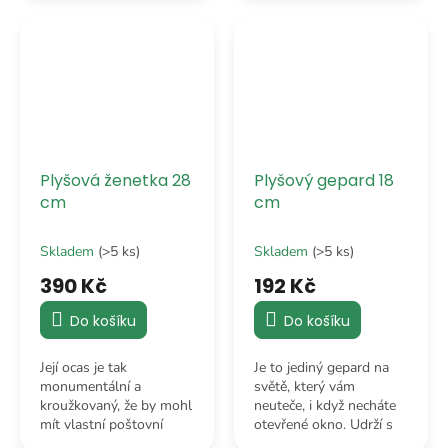
ten správný respekt, ale
nejpohlednější šelmou
neboj – nekouše.
ve tvé sbírce.
Plyšová ženetka 28
Plyšový gepard 18
cm
cm
Skladem
(>5 ks)
Skladem
(>5 ks)
390 Kč
192 Kč
Do košíku
Do košíku
Její ocas je tak
Je to jediný gepard na
monumentální a
světě, který vám
kroužkovaný, že by mohl
neuteče, i když necháte
mít vlastní poštovní
otevřené okno. Udrží s
směrovací číslo. Je to v
vámi krok, i v případě, že