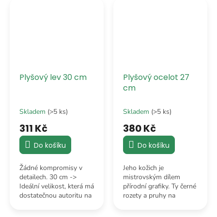
celou tvou postel.
luxusní kousek.
Plyšový lev 30 cm
Plyšový ocelot 27
cm
Skladem
(>5 ks)
Skladem
(>5 ks)
311 Kč
380 Kč
Do košíku
Do košíku
Žádné kompromisy v
Jeho kožich je
detailech. 30 cm ->
mistrovským dílem
Ideální velikost, která má
přírodní grafiky. Ty černé
dostatečnou autoritu na
rozety a pruhy na
to, aby dominovala
zlatavém podkladu jsou
každé poličce, ale
tak věrné, že by ho i