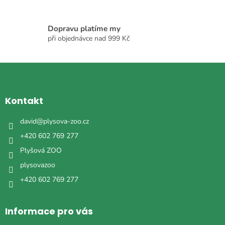
u
Dopravu platíme my
při objednávce nad 999 Kč
Z
á
p
a
Kontakt
t
í
david
@
plysova-zoo.cz
+420 602 769 277
Plyšová ZOO
plysovazoo
+420 602 769 277
Informace pro vás