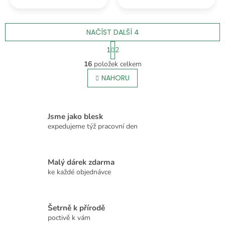
savaně schová u vás v
divočiny. Místo lovu ale
batohu.
raději v klidu hlídá
ovladač od televize.
NAČÍST DALŠÍ 4
S
1
2
t
O
r
16
položek celkem
v
á
l
NAHORU
n
á
k
o
d
v
a
á
c
Jsme jako blesk
n
í
expedujeme týž pracovní den
í
p
r
v
Malý dárek zdarma
k
ke každé objednávce
y
v
ý
p
Šetrně k přírodě
i
poctivě k vám
s