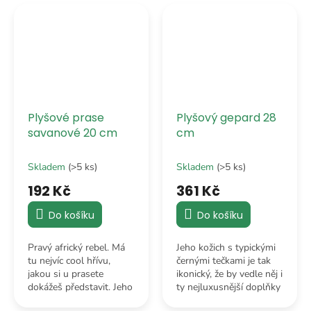
zároveň nezabere celou
jaguár považoval za
postel.
mladšího bráchu.
Plyšové prase
Plyšový gepard 28
savanové 20 cm
cm
Skladem
(>5 ks)
Skladem
(>5 ks)
192 Kč
361 Kč
Do košíku
Do košíku
Pravý africký rebel. Má
Jeho kožich s typickými
tu nejvíc cool hřívu,
černými tečkami je tak
jakou si u prasete
ikonický, že by vedle něj i
dokážeš představit. Jeho
ty nejluxusnější doplňky
typické kly mu dodávají
vypadaly nudně. Bude