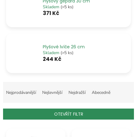
Plyšový gepard 30 cm
Skladem
(>5 ks)
371 Kč
Plyšové lvíče 26 cm
Skladem
(>5 ks)
244 Kč
Ř
a
Nejprodávanější
Nejlevnější
Nejdražší
Abecedně
z
e
n
OTEVŘÍT FILTR
í
p
V
r
ý