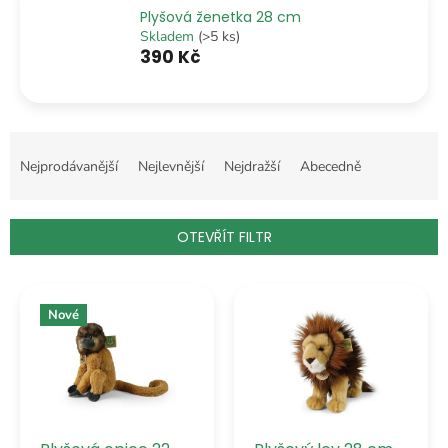
Plyšová ženetka 28 cm
Skladem
(>5 ks)
390 Kč
Ř
a
Nejprodávanější
Nejlevnější
Nejdražší
Abecedně
z
e
n
OTEVŘÍT FILTR
í
p
V
r
ý
o
Nové
p
d
i
u
s
k
p
t
r
ů
o