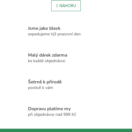
v
á
l
NAHORU
n
á
k
o
d
v
a
á
c
Jsme jako blesk
n
í
expedujeme týž pracovní den
í
p
r
v
Malý dárek zdarma
k
ke každé objednávce
y
v
ý
p
Šetrně k přírodě
i
poctivě k vám
s
u
Dopravu platíme my
při objednávce nad 999 Kč
Z