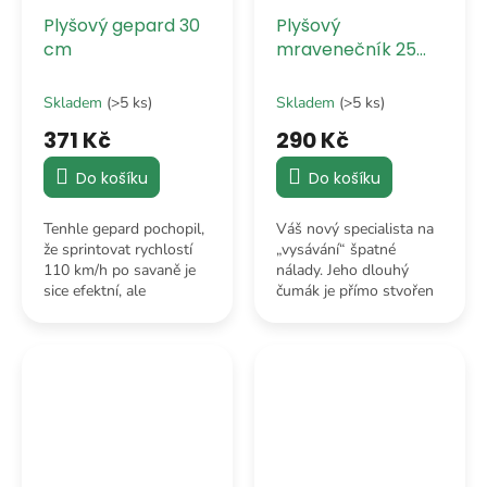
Plyšový gepard 30
Plyšový
cm
mravenečník 25
cm
Skladem
(>5 ks)
Skladem
(>5 ks)
371 Kč
290 Kč
Do košíku
Do košíku
Tenhle gepard pochopil,
Váš nový specialista na
že sprintovat rychlostí
„vysávání“ špatné
110 km/h po savaně je
nálady. Jeho dlouhý
sice efektní, ale
čumák je přímo stvořen
neuvěřitelně únavné.
pro to, aby vyčenichal i
Místo toho se rozhodl
tu nejmenší stopu nudy
pro strategii
v místnosti a okamžitě
„pohodlného mazlení“.
ji...