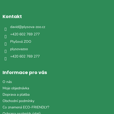
á
p
a
Kontakt
t
í
david
@
plysova-zoo.cz
+420 602 769 277
Plyšová ZOO
plysovazoo
+420 602 769 277
Informace pro vás
O nás
Moje objednávka
Doprava a platba
Obchodní podmínky
Co znamená ECO-FRIENDLY?
Ochrana osobních údajů