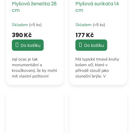
Plyšová ženetka 28
Plyšová surikata 14
cm
cm
Skladem
(>5 ks)
Skladem
(>5 ks)
390 Kč
177 Kč
Do košíku
Do košíku
Její ocas je tak
Má typické tmavé kruhy
monumentální a
kolem očí, které v
kroužkovaný, že by mohl
přírodě slouží jako
mít vlastní poštovní
sluneční brýle. V
směrovací číslo. Je to v
plyšovém podání jí
podstatě plyšový šál,
dodávají výraz někoho,
který k ženetce dostaneš
kdo celou noc hlídal
jako bonus.
noru, ale i tak je k
sežrání.