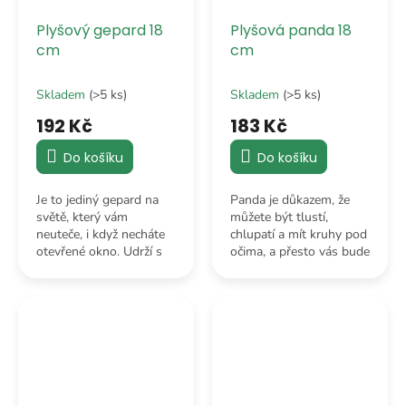
Plyšový gepard 18
Plyšová panda 18
cm
cm
Skladem
(>5 ks)
Skladem
(>5 ks)
192 Kč
183 Kč
Do košíku
Do košíku
Je to jediný gepard na
Panda je důkazem, že
světě, který vám
můžete být tlustí,
neuteče, i když necháte
chlupatí a mít kruhy pod
otevřené okno. Udrží s
očima, a přesto vás bude
vámi krok, i v případě, že
celý svět milovat. Je
se zrovna nehnete z
dokonalým dárkem,
gauče.
který přinese klid a
úsměv do každého...