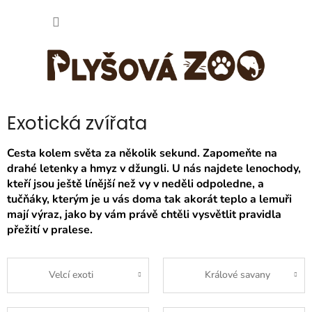
Přejít
NÁKUP
na
obsah
KOŠÍK
Exotická zvířata
Cesta kolem světa za několik sekund. Zapomeňte na
drahé letenky a hmyz v džungli. U nás najdete lenochody,
kteří jsou ještě línější než vy v neděli odpoledne, a
tučňáky, kterým je u vás doma tak akorát teplo a lemuři
mají výraz, jako by vám právě chtěli vysvětlit pravidla
přežití v pralese.
Velcí exoti
Králové savany