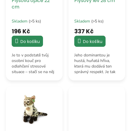
Plyšová opice 22
Plyšový lev 28 cm
d
cm
u
k
Skladem
(>5 ks)
Skladem
(>5 ks)
t
ů
196 Kč
337 Kč
Do košíku
Do košíku
Je to v podstatě tvůj
Jeho dominantou je
osobní kouč pro
hustá, huňatá hříva,
odlehčení stresové
která mu dodává ten
situace – stačí se na něj
správný respekt. Je tak
podívat a hned víš, že
jemná a nadýchaná, že
brát život moc vážně je
by vedle ní i ty
naprostá ztráta energie.
nejluxusnější paruky
vypadaly jako sláma.