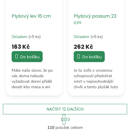
Plyšový lev 16 cm
Plyšový possum 23
cm
Skladem
(>5 ks)
Skladem
(>5 ks)
163 Kč
262 Kč
Do košíku
Do košíku
Máte naše slovo, že po
Je to zvíře s vrozenou
vás doma nebude
schopností předstírat
vyžadovat denní příděl
smrt v nejnevhodnější
deseti kilo masa a ani
chvíli a tento plyšák tuto
nebude budit sousedy
dovednost ovládá s
svým teritoriálním řevem
mistrovskou grácií.
uprostřed noci.
NAČÍST 12 DALŠÍCH
S
1
10
t
O
r
110
položek celkem