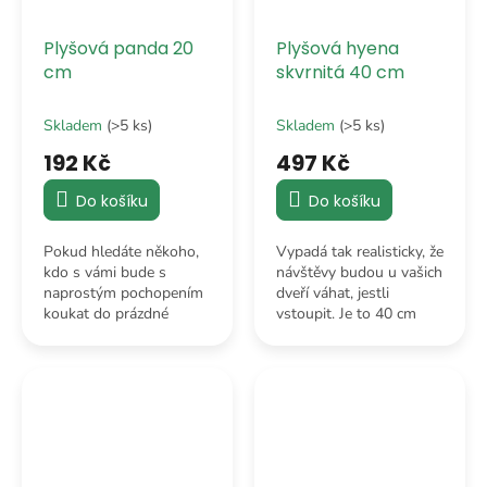
Plyšová panda 20
Plyšová hyena
cm
skvrnitá 40 cm
Skladem
(>5 ks)
Skladem
(>5 ks)
192 Kč
497 Kč
Do košíku
Do košíku
Pokud hledáte někoho,
Vypadá tak realisticky, že
kdo s vámi bude s
návštěvy budou u vašich
naprostým pochopením
dveří váhat, jestli
koukat do prázdné
vstoupit. Je to 40 cm
lednice, tak jste ho právě
divočiny. Místo lovu ale
našli. Bude to dělat
raději v klidu hlídá
profesionálně a stylově.
ovladač od televize.