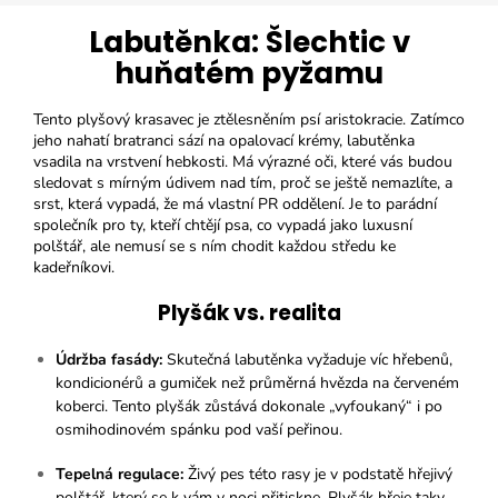
Labutěnka: Šlechtic v
huňatém pyžamu
Tento plyšový krasavec je ztělesněním psí aristokracie. Zatímco
jeho nahatí bratranci sází na opalovací krémy, labutěnka
vsadila na vrstvení hebkosti. Má výrazné oči, které vás budou
sledovat s mírným údivem nad tím, proč se ještě nemazlíte, a
srst, která vypadá, že má vlastní PR oddělení. Je to parádní
společník pro ty, kteří chtějí psa, co vypadá jako luxusní
polštář, ale nemusí se s ním chodit každou středu ke
kadeřníkovi.
Plyšák vs. realita
Údržba fasády:
Skutečná labutěnka vyžaduje víc hřebenů,
kondicionérů a gumiček než průměrná hvězda na červeném
koberci. Tento plyšák zůstává dokonale „vyfoukaný“ i po
osmihodinovém spánku pod vaší peřinou.
Tepelná regulace:
Živý pes této rasy je v podstatě hřejivý
polštář, který se k vám v noci přitiskne. Plyšák hřeje taky,