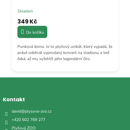
Skladem
349 Kč
Do košíku
Punková ikona. Je to plyšový unikát, který vypadá, že
právě odehrál vyprodaný koncert na stadionu a teď
čeká, až mu vyžehlíš jeho legendární číro.
Z
á
p
a
Kontakt
t
í
david
@
plysova-zoo.cz
+420 602 769 277
Plyšová ZOO