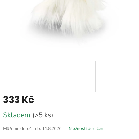
333 Kč
Měrná
Skladem
(>5 ks)
cena:
Můžeme doručit do:
11.8.2026
Možnosti doručení