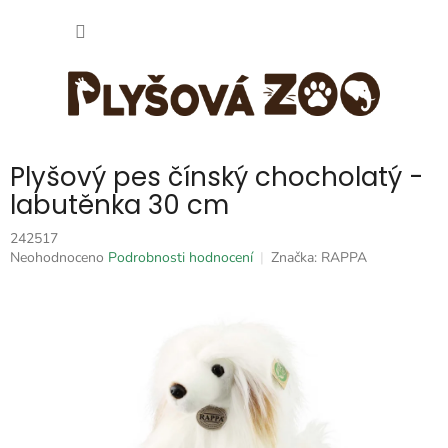
Přejít
NÁKUP
na
obsah
KOŠÍK
Plyšový pes čínský chocholatý -
labutěnka 30 cm
242517
Průměrné
Neohodnoceno
Podrobnosti hodnocení
Značka:
RAPPA
hodnocení
produktu
je
0,0
z
5
hvězdiček.