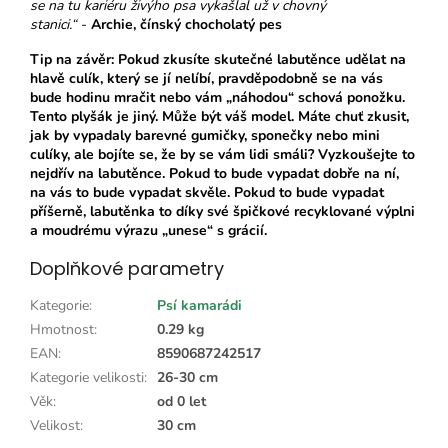
se na tu kariéru živýho psa vykašlal už v chovný
stanici.“
-
Archie, čínský chocholatý pes
Tip na závěr: Pokud zkusíte skutečné labutěnce udělat na
hlavě culík, který se jí nelíbí, pravděpodobně se na vás
bude hodinu mračit nebo vám „náhodou“ schová ponožku.
Tento plyšák je jiný. Může být váš model. Máte chuť zkusit,
jak by vypadaly barevné gumičky, sponečky nebo mini
culíky, ale bojíte se, že by se vám lidi smáli? Vyzkoušejte to
nejdřív na labutěnce. Pokud to bude vypadat dobře na ní,
na vás to bude vypadat skvěle. Pokud to bude vypadat
příšerně, labutěnka to díky své špičkové recyklované výplni
a moudrému výrazu „unese“ s grácií.
Doplňkové parametry
Kategorie
:
Psí kamarádi
Hmotnost
:
0.29 kg
EAN
:
8590687242517
Kategorie velikosti
:
26-30 cm
Věk
:
od 0 let
Velikost
:
30 cm