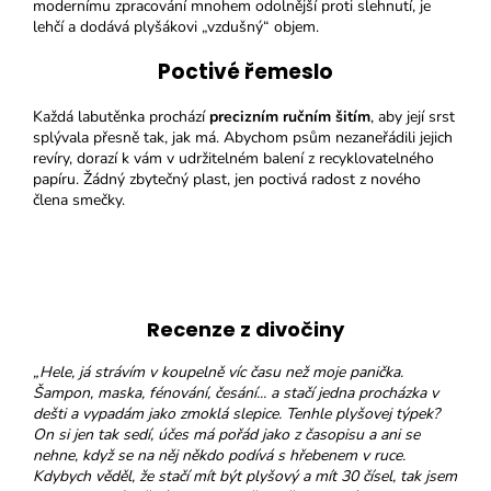
modernímu zpracování mnohem odolnější proti slehnutí, je
lehčí a dodává plyšákovi „vzdušný“ objem.
Poctivé řemeslo
Každá labutěnka prochází
precizním ručním šitím
, aby její srst
splývala přesně tak, jak má. Abychom psům nezaneřádili jejich
revíry, dorazí k vám v udržitelném balení z recyklovatelného
papíru. Žádný zbytečný plast, jen poctivá radost z nového
člena smečky.
Recenze z divočiny
„Hele, já strávím v koupelně víc času než moje panička.
Šampon, maska, fénování, česání... a stačí jedna procházka v
dešti a vypadám jako zmoklá slepice. Tenhle plyšovej týpek?
On si jen tak sedí, účes má pořád jako z časopisu a ani se
nehne, když se na něj někdo podívá s hřebenem v ruce.
Kdybych věděl, že stačí mít být plyšový a mít 30 čísel, tak jsem