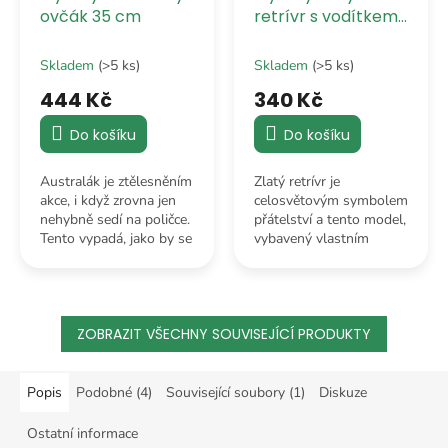
ovčák 35 cm
retrívr s vodítkem
25 cm
Skladem
(>5 ks)
Skladem
(>5 ks)
444 Kč
340 Kč
Do košíku
Do košíku
Australák je ztělesněním
Zlatý retrívr je
akce, i když zrovna jen
celosvětovým symbolem
nehybně sedí na poličce.
přátelství a tento model,
Tento vypadá, jako by se
vybavený vlastním
právě vrátil z
vodítkem, je připraven
kadeřnického salonu,
vás doprovodit kamkoliv
kde si nechal udělat
– od kuchyně až do říše
nejvíc cool melír.
snů.
ZOBRAZIT VŠECHNY SOUVISEJÍCÍ PRODUKTY
Popis
Podobné (4)
Související soubory (1)
Diskuze
Ostatní informace