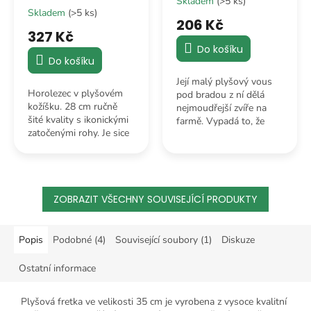
Skladem
(>5 ks)
Průměrné
Skladem
(>5 ks)
hodnocení
206 Kč
produktu
327 Kč
je
Do košíku
5,0
Do košíku
z
Její malý plyšový vous
5
Horolezec v plyšovém
pod bradou z ní dělá
hvězdiček.
kožíšku. 28 cm ručně
nejmoudřejší zvíře na
šité kvality s ikonickými
farmě. Vypadá to, že
zatočenými rohy. Je sice
vám každou chvíli začne
pověstná svou tvrdou
vyprávět staré selské
hlavou, ale ve
moudrosti.
skutečnosti je to největší
dobrák pod...
ZOBRAZIT VŠECHNY SOUVISEJÍCÍ PRODUKTY
Popis
Podobné (4)
Související soubory (1)
Diskuze
Ostatní informace
Plyšová fretka ve velikosti 35 cm je vyrobena z vysoce kvalitní