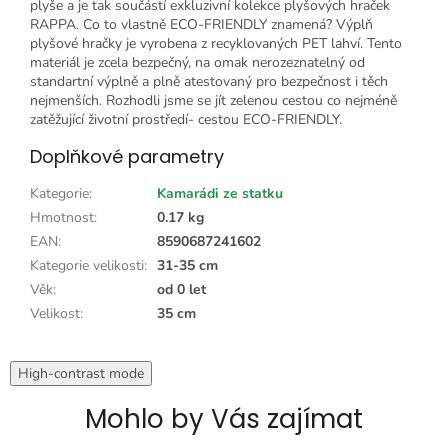
plyše a je tak součástí exkluzivní kolekce plyšových hraček
RAPPA. Co to vlastně ECO-FRIENDLY znamená? Výplň
plyšové hračky je vyrobena z recyklovaných PET lahví. Tento
materiál je zcela bezpečný, na omak nerozeznatelný od
standartní výplně a plně atestovaný pro bezpečnost i těch
nejmenších. Rozhodli jsme se jít zelenou cestou co nejméně
zatěžující životní prostředí- cestou ECO-FRIENDLY.
Doplňkové parametry
Kategorie
:
Kamarádi ze statku
Hmotnost
:
0.17 kg
EAN
:
8590687241602
Kategorie velikosti
:
31-35 cm
Věk
:
od 0 let
Velikost
:
35 cm
High-contrast mode
Mohlo by Vás zajímat