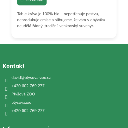
Tahle kráva je 100% bio – nepotřebuje pastvu,
neprodukuje emise a slibujeme, že vám v obýváku
neudělá žádný ‚tradiční‘ venkovský suvenýr.
Z
á
p
a
Kontakt
t
í
david
@
plysova-zoo.cz
+420 602 769 277
Plyšová ZOO
plysovazoo
+420 602 769 277