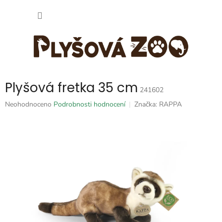
Přejít
NÁKUP
na
obsah
KOŠÍK
Plyšová fretka 35 cm
241602
Průměrné
Neohodnoceno
Podrobnosti hodnocení
Značka:
RAPPA
hodnocení
produktu
je
0,0
z
5
hvězdiček.