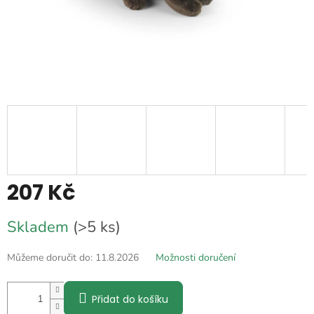
207 Kč
Měrná
Skladem
(>5 ks)
cena:
Můžeme doručit do:
11.8.2026
Možnosti doručení
Přidat do košíku