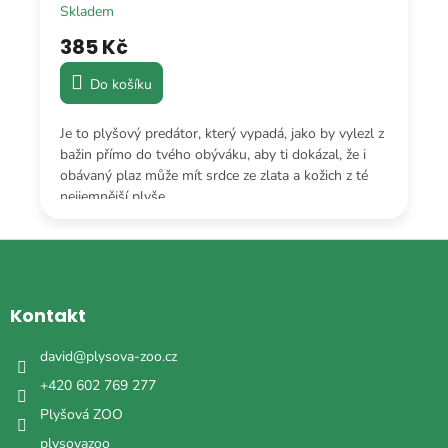
Skladem
385 Kč
Do košíku
Je to plyšový predátor, který vypadá, jako by vylezl z
bažin přímo do tvého obýváku, aby ti dokázal, že i
obávaný plaz může mít srdce ze zlata a kožich z té
nejjemnější plyše.
Z
á
p
a
Kontakt
t
í
david
@
plysova-zoo.cz
+420 602 769 277
Plyšová ZOO
plysovazoo