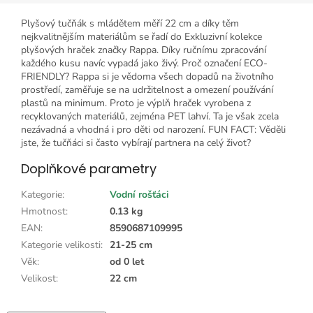
Plyšový tučňák s mládětem měří 22 cm a díky těm
nejkvalitnějším materiálům se řadí do Exkluzivní kolekce
plyšových hraček značky Rappa. Díky ručnímu zpracování
každého kusu navíc vypadá jako živý. Proč označení ECO-
FRIENDLY? Rappa si je vědoma všech dopadů na životního
prostředí, zaměřuje se na udržitelnost a omezení používání
plastů na minimum. Proto je výplň hraček vyrobena z
recyklovaných materiálů, zejména PET lahví. Ta je však zcela
nezávadná a vhodná i pro děti od narození. FUN FACT: Věděli
jste, že tučňáci si často vybírají partnera na celý život?
Doplňkové parametry
Kategorie
:
Vodní rošťáci
Hmotnost
:
0.13 kg
EAN
:
8590687109995
Kategorie velikosti
:
21-25 cm
Věk
:
od 0 let
Velikost
:
22 cm