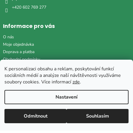
+420 602 769 277
Informace pro vás
O nás
Moje objednávka
Doprava a platba
Obchodní podmínky
Co znamená ECO-FRIENDLY?
K personalizaci obsahu a reklam, poskytování funkcí
Ochrana osobních údajů
sociálních médií a analýze naší návštěvnosti využíváme
soubory cookies. Více informací
zde
.
Reklamační formulář
Odstoupení od smlouvy
Nastavení
Facebook
Odmítnout
Souhlasím