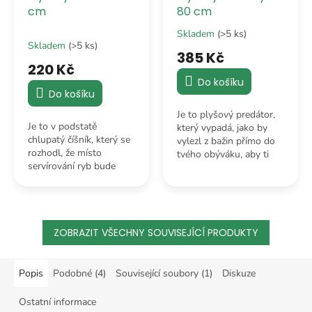
cm
80 cm
Skladem
(>5 ks)
Průměrné
Skladem
(>5 ks)
hodnocení
385 Kč
produktu
220 Kč
je
Do košíku
5,0
Do košíku
z
Je to plyšový predátor,
5
Je to v podstatě
který vypadá, jako by
hvězdiček.
chlupatý číšník, který se
vylezl z bažin přímo do
rozhodl, že místo
tvého obýváku, aby ti
servírování ryb bude
dokázal, že i obávaný
raději profesionálně
plaz může mít srdce ze
zdobit vaši
zlata a kožich z té
poličku. Hebký jako
nejjemnější plyše.
čerstvě napadaný sníh.
ZOBRAZIT VŠECHNY SOUVISEJÍCÍ PRODUKTY
Popis
Podobné (4)
Související soubory (1)
Diskuze
Ostatní informace