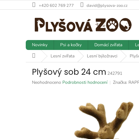
Přejít
+420 602 769 277
david@plysova-zoo.cz
na
obsah
Novinky
Psi a kočky
Domácí zvířata
Le
Domů
Lesní zvířata
Lesní býložravci
Plyš
Plyšový sob 24 cm
242791
Průměrné
Neohodnoceno
Podrobnosti hodnocení
Značka:
RAP
hodnocení
produktu
je
0,0
z
5
hvězdiček.