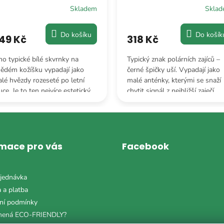
Skladem
Skla
Do košíku
Do košík
49 Kč
318 Kč
ho typické bílé skvrnky na
Typický znak polárních zajíců –
ědém kožíšku vypadají jako
černé špičky uší. Vypadají jako
lé hvězdy rozeseté po letní
malé anténky, kterými se snaží
uce. Je to ten nejvíce estetický
chytit signál z nejbližší zaječí
otisk“, jaký příroda vymyslela.
stanice plné mrkve.
rmace pro vás
Facebook
jednávka
 a platba
ní podmínky
mená ECO-FRIENDLY?