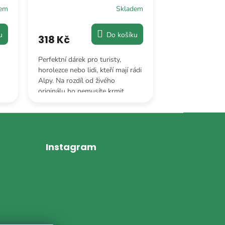
dem
Skladem
u
Do košíku
318 Kč
296 Kč
Perfektní dárek pro turisty,
I když je to prce
horolezce nebo lidi, kteří mají rádi
mu dodávají auru
Alpy. Na rozdíl od živého
o všem přehled.
originálu ho nemusíte krmit
bezpečné a připr
lišejníky, stačí mu čestné místo ve
signál každé dob
vaší výbavě.
proletí kolem.
Instagram