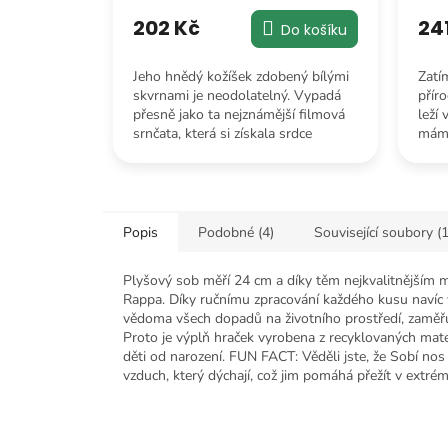
202 Kč
24
Do košíku
Jeho hnědý kožíšek zdobený bílými
Zatí
skvrnami je neodolatelný. Vypadá
příro
přesně jako ta nejznámější filmová
leží 
srnčata, která si získala srdce
mámu
milionů dětí i dospělých po celém
kdek
světě.
pohl
Popis
Podobné (4)
Související soubory (1
Plyšový sob měří 24 cm a díky těm nejkvalitnějším m
Rappa. Díky ručnímu zpracování každého kusu navíc 
vědoma všech dopadů na životního prostředí, zaměřu
Proto je výplň hraček vyrobena z recyklovaných mater
děti od narození. FUN FACT: Věděli jste, že Sobí nos
vzduch, který dýchají, což jim pomáhá přežít v extré