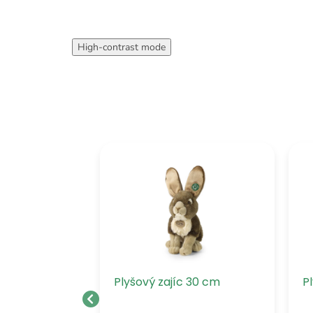
High-contrast mode
 šedý 20 cm
Plyšový zajíc 30 cm
P