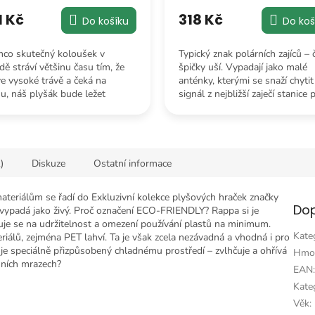
1 Kč
318 Kč
Do košíku
Do koš
mco skutečný koloušek v
Typický znak polárních zajíců – 
dě stráví většinu času tím, že
špičky uší. Vypadají jako malé
ve vysoké trávě a čeká na
anténky, kterými se snaží chytit
, náš plyšák bude ležet
signál z nejbližší zaječí stanice 
oli ho necháte a čekat na vaše
mrkve.
azení.
)
Diskuze
Ostatní informace
ateriálům se řadí do Exkluzivní kolekce plyšových hraček značky
Dop
vypadá jako živý. Proč označení ECO-FRIENDLY? Rappa si je
je se na udržitelnost a omezení používání plastů na minimum.
Kate
iálů, zejména PET lahví. Ta je však zcela nezávadná a vhodná i pro
 je speciálně přizpůsobený chladnému prostředí – zvlhčuje a ohřívá
Hmo
mních mrazech?
EAN
Kateg
Věk
: