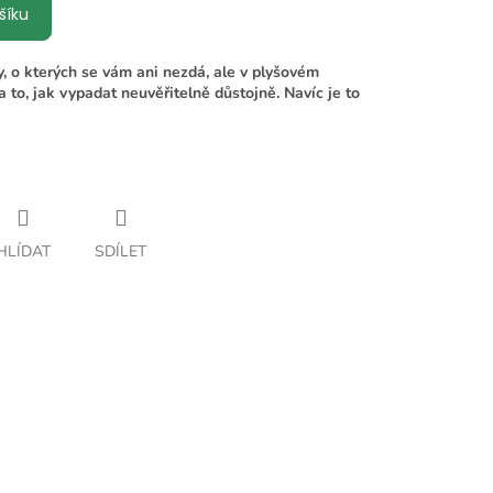
šíku
zy, o kterých se vám ani nezdá, ale v plyšovém
a to, jak vypadat neuvěřitelně důstojně. Navíc je to
HLÍDAT
SDÍLET