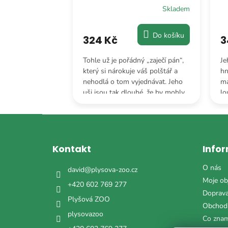
Skladem
Skladem
Do košíku
Do košíku
324 Kč
3
šedém“, který
Tohle už je pořádný „zaječí pán“,
Je
stylově a
který si nárokuje váš polštář a
hn
. Je to v
nehodlá o tom vyjednávat. Jeho
ma
erý se rozhodl,
uši jsou tak dlouhé, že by mohly
lo
š mainstream.
sloužit jako záložky do velkých
„p
knih.
Z
á
p
Kontakt
Info
a
t
O nás
david
@
plysova-zoo.cz
í
Moje ob
+420 602 769 277
Doprava
Plyšová ZOO
Obchod
plysovazoo
Co zna