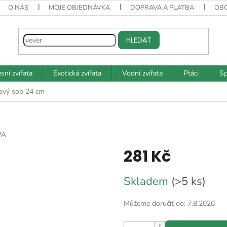
O NÁS
MOJE OBJEDNÁVKA
DOPRAVA A PLATBA
OB
HLEDAT
sní zvířata
Exotická zvířata
Vodní zvířata
Ptáci
Sp
ový sob 24 cm
PA
281 Kč
Měrná
Skladem
(>5 ks)
cena:
Můžeme doručit do:
7.8.2026