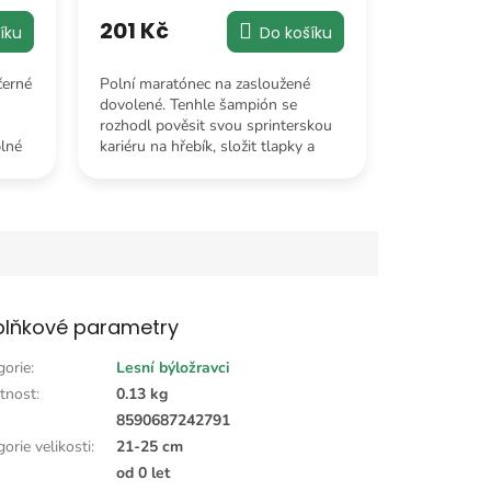
201 Kč
Do košíku
íku
Polní maratónec na zasloužené
černé
dovolené. Tenhle šampión se
rozhodl pověsit svou sprinterskou
kariéru na hřebík, složit tlapky a
plné
legálně obsadit tvou postel.
lňkové parametry
gorie
:
Lesní býložravci
tnost
:
0.13 kg
:
8590687242791
orie velikosti
:
21-25 cm
od 0 let