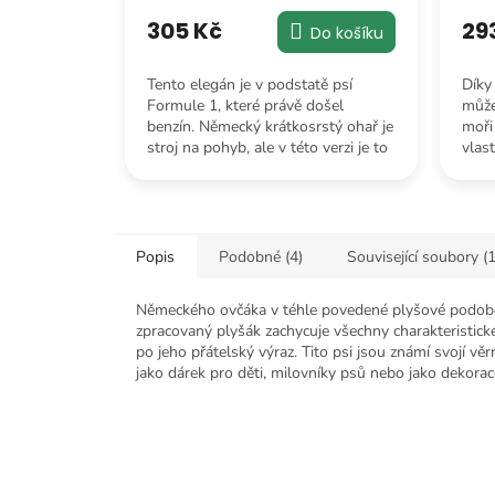
305 Kč
29
Do košíku
Tento elegán je v podstatě psí
Díky
Formule 1, které právě došel
může
benzín. Německý krátkosrstý ohař je
moři
stroj na pohyb, ale v této verzi je to
vlas
především stroj na mazlení.
nehro
Popis
Podobné (4)
Související soubory (1
Německého ovčáka v téhle povedené plyšové podobě s
zpracovaný plyšák zachycuje všechny charakteristic
po jeho přátelský výraz. Tito psi jsou známí svojí věr
jako dárek pro děti, milovníky psů nebo jako dekor