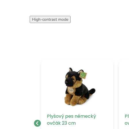
High-contrast mode
mops 18 cm
Plyšový pes německý
P
ovčák 23 cm
o