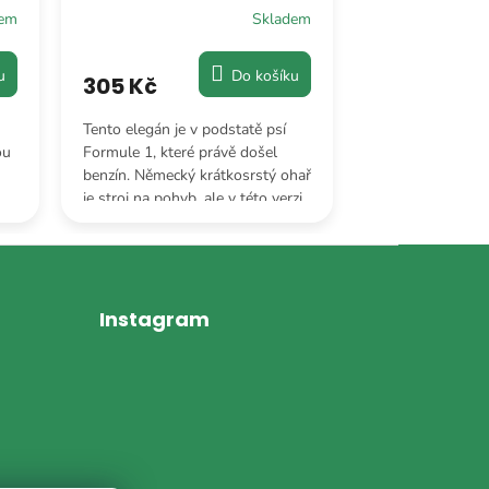
dem
Skladem
u
Do košíku
305 Kč
194 Kč
Tento elegán je v podstatě psí
Plyšové umění. J
ou
Formule 1, které právě došel
blue-merle zbarv
benzín. Německý krátkosrstý ohař
by ho někdo omy
je stroj na pohyb, ale v této verzi
a pak se to snaž
je to především stroj na mazlení.
bílou a šedou ba
Instagram