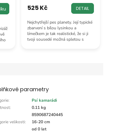
525 Kč
DETAIL
íku
Nejchytřejší pes planety. Její typické
zbarvení s bílou lysinkou a
izáž
límečkem je tak realistické, že si ji
ávě
tvoji sousedé možná spletou s
šího
opravdovým štěnětem.
lňkové parametry
gorie
:
Psí kamarádi
tnost
:
0.11 kg
:
8590687240445
orie velikosti
:
16-20 cm
od 0 let