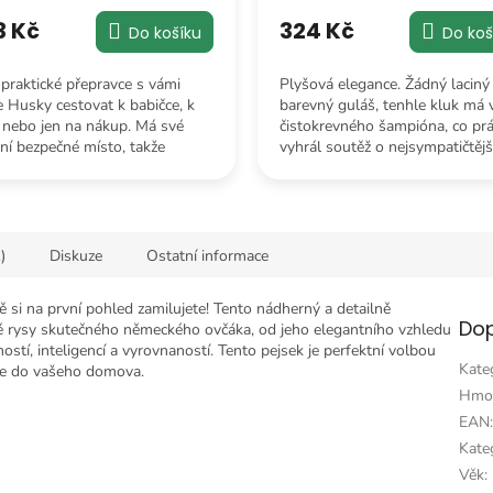
3 Kč
324 Kč
Do košíku
Do koš
 praktické přepravce s vámi
Plyšová elegance. Žádný laciný
 Husky cestovat k babičce, k
barevný guláš, tenhle kluk má v
 nebo jen na nákup. Má své
čistokrevného šampióna, co pr
tní bezpečné místo, takže
vyhrál soutěž o nejsympatičtěj
zí, že by se cestou zatoulal.
obyvatele obýváku.
)
Diskuze
Ostatní informace
i na první pohled zamilujete! Tento nádherný a detailně
Dop
ké rysy skutečného německého ovčáka, od jeho elegantního vzhledu
ností, inteligencí a vyrovnaností. Tento pejsek je perfektní volbou
Kate
ace do vašeho domova.
Hmo
EAN
Kateg
Věk
: