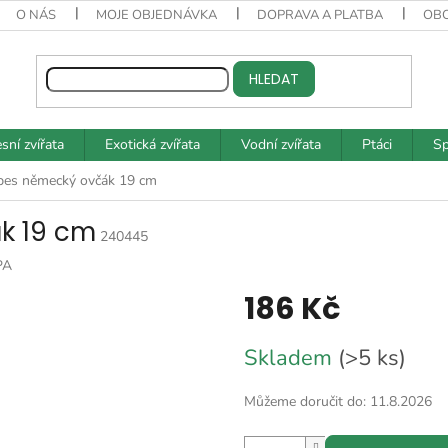
O NÁS
MOJE OBJEDNÁVKA
DOPRAVA A PLATBA
OB
HLEDAT
sní zvířata
Exotická zvířata
Vodní zvířata
Ptáci
Sp
pes německý ovčák 19 cm
k 19 cm
240445
PA
186 Kč
Měrná
Skladem
(>5 ks)
cena:
Můžeme doručit do:
11.8.2026