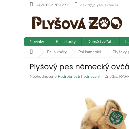
Přejít
+420 602 769 277
david@plysova-zoo.cz
na
obsah
Novinky
Psi a kočky
Domácí zvířata
Le
Domů
Psi a kočky
Psí kamarádi
Plyšový 
Plyšový pes německý ovčá
Průměrné
Neohodnoceno
Podrobnosti hodnocení
Značka:
RAP
hodnocení
produktu
je
0,0
z
5
hvězdiček.