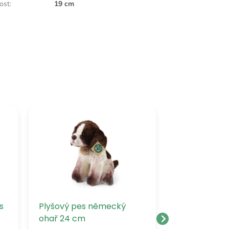
kost
:
19 cm
s
Plyšový pes německý
Plyšový aust
ohař 24 cm
20 cm