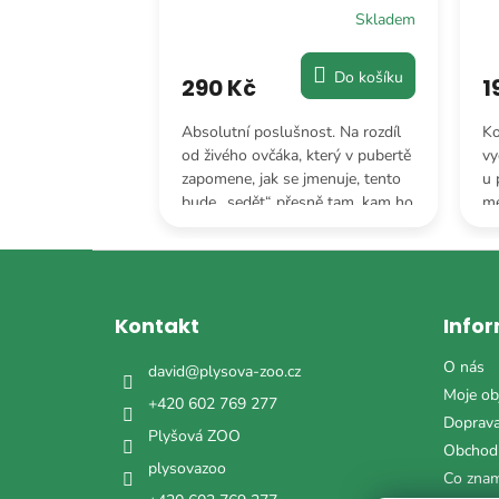
Skladem
Skladem
Do košíku
Do košíku
290 Kč
1
ého mopse vás
Absolutní poslušnost. Na rozdíl
Ko
i budit svým
od živého ovčáka, který v pubertě
vy
 obvykle
zapomene, jak se jmenuje, tento
u 
vání starého
bude „sedět“ přesně tam, kam ho
me
 Mops je ideální
posadíte, klidně až do příštího
zk
em.
století.
Z
á
p
Kontakt
Info
a
t
O nás
david
@
plysova-zoo.cz
í
Moje ob
+420 602 769 277
Doprava
Plyšová ZOO
Obchod
plysovazoo
Co zna