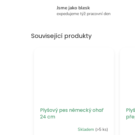
Jsme jako blesk
expedujeme týž pracovní den
Související produkty
Plyšový pes německý ohař
Ply
24 cm
pře
Skladem
(>5 ks)