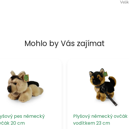
Veli
Mohlo by Vás zajímat
lyšový pes německý
Plyšový německý ovčák 
včák 20 cm
vodítkem 23 cm