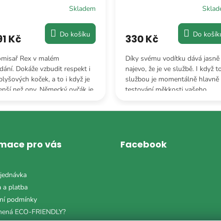
Skladem
Skla
Do košíku
Do košík
91 Kč
330 Kč
misař Rex v malém
Díky svému vodítku dává jasně
dání. Dokáže vzbudit respekt i
najevo, že je ve službě. I když t
plyšových koček, a to i když je
službou je momentálně hlavně
nší než ony. Německý ovčák je
testování měkkosti vašeho
rátka rozený lídr.
polštáře, vypadá u toho
neuvěřitelně důležitě.
rmace pro vás
Facebook
jednávka
 a platba
ní podmínky
mená ECO-FRIENDLY?