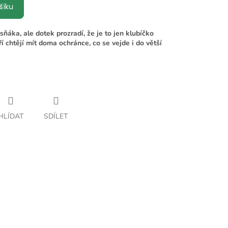
šíku
ňáka, ale dotek prozradí, že je to jen klubíčko
eří chtějí mít doma ochránce, co se vejde i do větší
HLÍDAT
SDÍLET