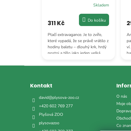
Skladem
Skladem
Do košíku
Do košíku
311 Kč
2
 snem každého
Ptačí extravagance. Je to zvíře,
Ar
. Její barevná
které vypadá, že se právě vrátilo z
pa
íc jasným
hodiny baletu – dlouhý krk, hrdý
ví
oda má ten
postoj a tělo jako jeden velká
ba
kus.
kulička hebkosti.
Ne
vy
Z
á
p
Kontakt
Info
a
t
O nás
david
@
plysova-zoo.cz
í
Moje ob
+420 602 769 277
Doprava
Plyšová ZOO
Obchod
plysovazoo
Co zna