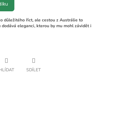
šíku
 důležitého říct, ale cestou z Austrálie to
u dodává eleganci, kterou by mu mohl závidět i
HLÍDAT
SDÍLET