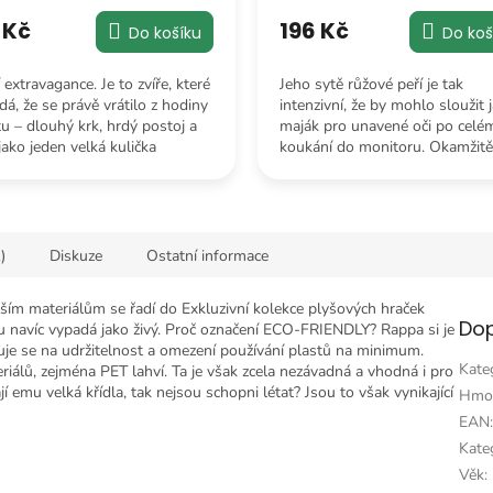
 Kč
196 Kč
Do košíku
Do koš
 extravagance. Je to zvíře, které
Jeho sytě růžové peří je tak
á, že se právě vrátilo z hodiny
intenzivní, že by mohlo sloužit 
tu – dlouhý krk, hrdý postoj a
maják pro unavené oči po celé
jako jeden velká kulička
koukání do monitoru. Okamžitě
osti.
zvedne vizuální kredit jakékoli
poličky.
)
Diskuze
Ostatní informace
ším materiálům se řadí do Exkluzivní kolekce plyšových hraček
Dop
 navíc vypadá jako živý. Proč označení ECO-FRIENDLY? Rappa si je
je se na udržitelnost a omezení používání plastů na minimum.
Kate
iálů, zejména PET lahví. Ta je však zcela nezávadná a vhodná i pro
í emu velká křídla, tak nejsou schopni létat? Jsou to však vynikající
Hmo
EAN
Kateg
Věk
: