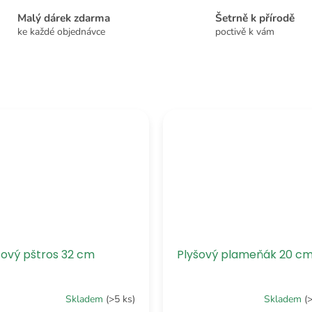
Malý dárek zdarma
Šetrně k přírodě
ke každé objednávce
poctivě k vám
šový pštros 32 cm
Plyšový plameňák 20 c
Skladem
(>5 ks)
Skladem
(