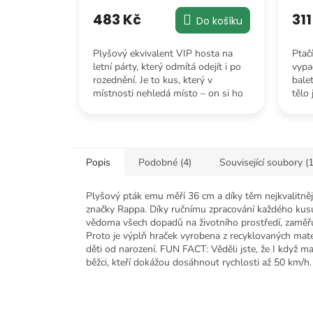
483 Kč
311
Do košíku
Plyšový ekvivalent VIP hosta na
Ptačí
letní párty, který odmítá odejít i po
vypad
rozednění. Je to kus, který v
bale
místnosti nehledá místo – on si ho
tělo 
prostě zabere svým nekonečným
hebk
krkem.
Popis
Podobné (4)
Související soubory (1
Plyšový pták emu měří 36 cm a díky těm nejkvalitněj
značky Rappa. Díky ručnímu zpracování každého kusu
vědoma všech dopadů na životního prostředí, zaměřu
Proto je výplň hraček vyrobena z recyklovaných mater
děti od narození. FUN FACT: Věděli jste, že I když maj
běžci, kteří dokážou dosáhnout rychlosti až 50 km/h.