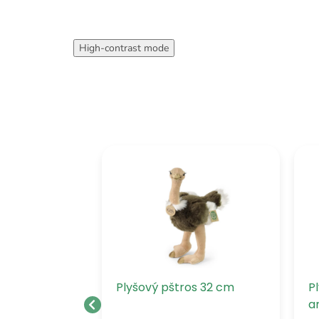
High-contrast mode
rka 12 cm
Plyšový pštros 32 cm
P
a