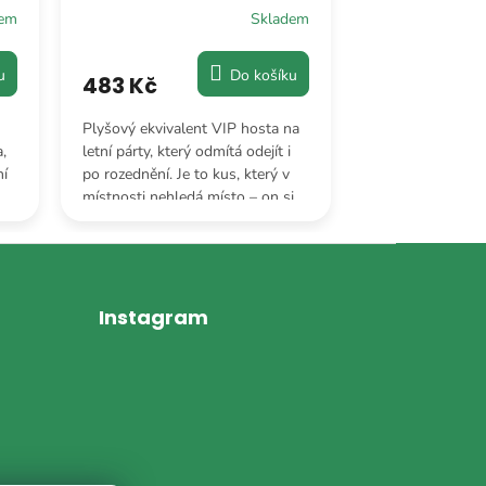
dem
Skladem
u
Do košíku
483 Kč
317 Kč
Plyšový ekvivalent VIP hosta na
Je to plyšový ko
,
letní párty, který odmítá odejít i
vypadá, jako by 
ní
po rozednění. Je to kus, který v
obálky cestovat
místnosti nehledá místo – on si
magazínu, aby ti
ho prostě zabere svým
růžová je prostě 
nekonečným krkem.
Instagram