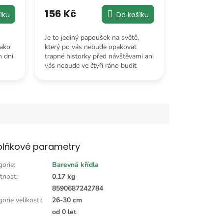
156 Kč
Do košíku
íku
Je to jediný papoušek na světě,
který po vás nebude opakovat
jako
trapné historky před návštěvami ani
m dni
vás nebude ve čtyři ráno budit
řevem, že chce slunečnici.
lňkové parametry
gorie
:
Barevná křídla
tnost
:
0.17 kg
:
8590687242784
orie velikosti
:
26-30 cm
od 0 let