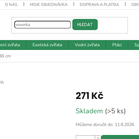
O NÁS
MOJE OBJEDNÁVKA
DOPRAVA A PLATBA
OB
HLEDAT
sní zvířata
Exotická zvířata
Vodní zvířata
Ptáci
Sp
36 cm
PA
271 Kč
Měrná
Skladem
(>5 ks)
cena:
Můžeme doručit do:
11.8.2026