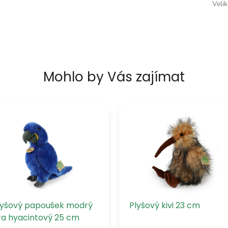
Veli
Mohlo by Vás zajímat
lyšový papoušek modrý
Plyšový kivi 23 cm
ra hyacintový 25 cm