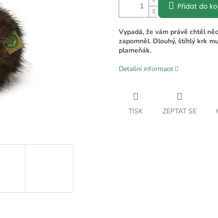
Přidat do ko
Vypadá, že vám právě chtěl něco
zapomněl. Dlouhý, štíhlý krk m
plameňák.
Detailní informace
TISK
ZEPTAT SE