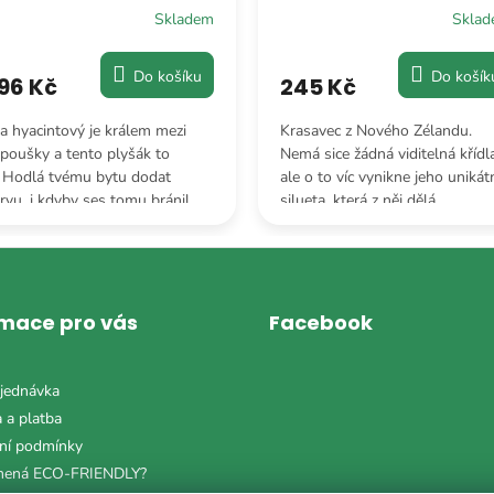
Skladem
Skla
Do košíku
Do košík
96 Kč
245 Kč
a hyacintový je králem mezi
Krasavec z Nového Zélandu.
poušky a tento plyšák to
Nemá sice žádná viditelná křídla
. Hodlá tvému bytu dodat
ale o to víc vynikne jeho unikát
rvu, i kdyby ses tomu bránil.
silueta, která z něj dělá
potřebuje klec, ale rozhodně
neoriginálnějšího plyšáka v
žaduje tvůj obdiv.
jakékoliv sbírce.
rmace pro vás
Facebook
jednávka
 a platba
ní podmínky
mená ECO-FRIENDLY?