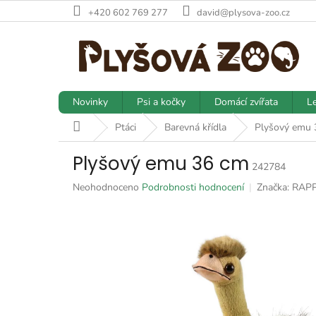
Přejít
+420 602 769 277
david@plysova-zoo.cz
na
obsah
Novinky
Psi a kočky
Domácí zvířata
Le
Domů
Ptáci
Barevná křídla
Plyšový emu 
Plyšový emu 36 cm
242784
Průměrné
Neohodnoceno
Podrobnosti hodnocení
Značka:
RAP
hodnocení
produktu
je
0,0
z
5
hvězdiček.