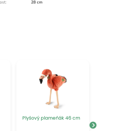
kost
:
28 cm
Plyšový plameňák 46 cm
Plyšový pla