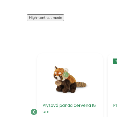
High-contrast mode
T
ut 36 cm
Plyšová panda červená 18
P
cm