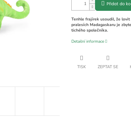
Přidat do ko
Tenhle frajírek usoudil, že lov
pralesích Madagaskaru je zbyte
tichého společníka.
Detailní informace
TISK
ZEPTAT SE