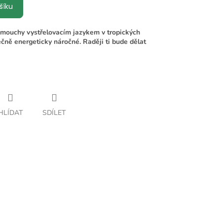
šíku
it mouchy vystřelovacím jazykem v tropických
čně energeticky náročné. Raději ti bude dělat
HLÍDAT
SDÍLET