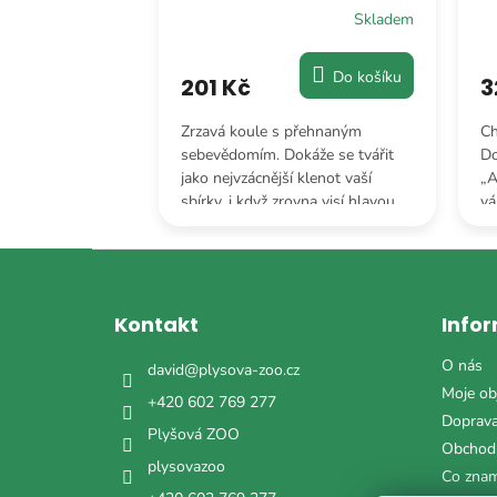
Skladem
Skladem
Do košíku
Do košíku
201 Kč
3
ové. Je to
Zrzavá koule s přehnaným
Ch
 která se po
sebevědomím. Dokáže se tvářit
Do
átila z doby
jako nejvzácnější klenot vaší
„A
vůj gauč, aby ti
sbírky, i když zrovna visí hlavou
vá
strážce dobré
dolů z poličky.
os
fa
Z
á
p
Kontakt
Info
a
t
O nás
david
@
plysova-zoo.cz
í
Moje ob
+420 602 769 277
Doprava
Plyšová ZOO
Obchod
plysovazoo
Co zna