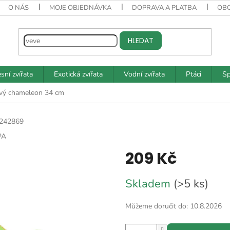
O NÁS
MOJE OBJEDNÁVKA
DOPRAVA A PLATBA
OB
HLEDAT
sní zvířata
Exotická zvířata
Vodní zvířata
Ptáci
Sp
vý chameleon 34 cm
242869
PA
209 Kč
Měrná
Skladem
(>5 ks)
cena:
Můžeme doručit do:
10.8.2026