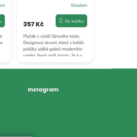
dem
Skladem
u
Do košíku
357 Kč
262 Kč
zi
Plyšák s vizáží čárového kódu.
Je to zvíře s vr
te
Designový skvost, který z každé
předstírat smrt 
poličky udělá galerii moderního
chvíli a tento pl
umění. Navíc máš jistotu, že ji v
dovednost ovlád
noci pod postelí nikdy
grácií.
nepřehlédneš.
Instagram