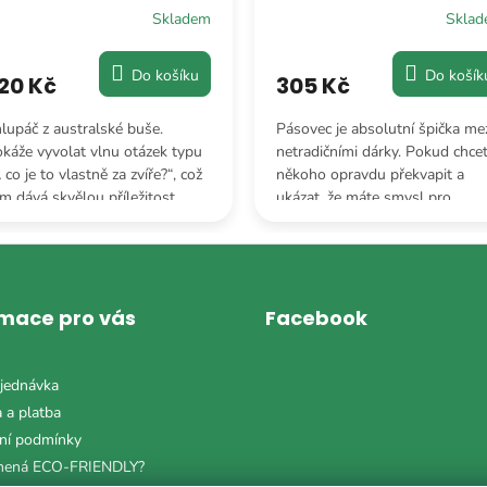
Skladem
Skla
Do košíku
Do košík
20 Kč
305 Kč
lupáč z australské buše.
Pásovec je absolutní špička me
káže vyvolat vlnu otázek typu
netradičními dárky. Pokud chce
 co je to vlastně za zvíře?“, což
někoho opravdu překvapit a
m dává skvělou příležitost
ukázat, že máte smysl pro
lnit okolí fakty o australské
originalitu, s tímto obrněncem
uně.
nešlápnete vedle.
rmace pro vás
Facebook
jednávka
 a platba
ní podmínky
mená ECO-FRIENDLY?