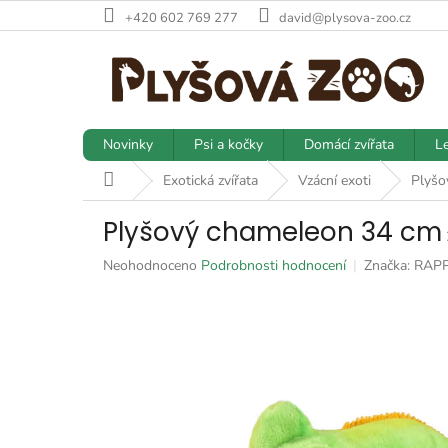
Přejít
+420 602 769 277
david@plysova-zoo.cz
na
obsah
Novinky
Psi a kočky
Domácí zvířata
Le
Domů
Exotická zvířata
Vzácní exoti
Plyšo
Plyšový chameleon 34 cm
Průměrné
Neohodnoceno
Podrobnosti hodnocení
Značka:
RAP
hodnocení
produktu
je
0,0
z
5
hvězdiček.