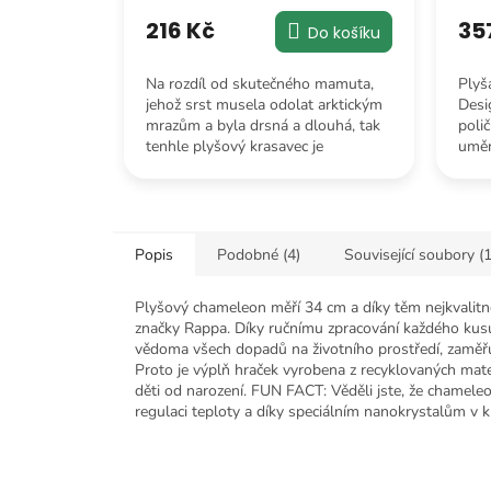
216 Kč
35
Do košíku
Na rozdíl od skutečného mamuta,
Plyš
jehož srst musela odolat arktickým
Desi
mrazům a byla drsná a dlouhá, tak
poli
tenhle plyšový krasavec je
umění
ztělesněním čisté hebkosti.
pod 
Popis
Podobné (4)
Související soubory (1
Plyšový chameleon měří 34 cm a díky těm nejkvalitně
značky Rappa. Díky ručnímu zpracování každého kusu
vědoma všech dopadů na životního prostředí, zaměřu
Proto je výplň hraček vyrobena z recyklovaných mater
děti od narození. FUN FACT: Věděli jste, že chamele
regulaci teploty a díky speciálním nanokrystalům v ků