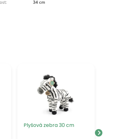
kost
:
34 cm
Plyšová zebra 30 cm
Plyšový pos