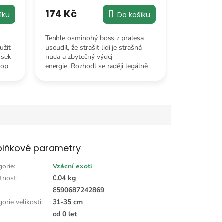
174 Kč
Do košíku
íku
Tenhle osminohý boss z pralesa
usoudil, že strašit lidi je strašná
užit
nuda a zbytečný výdej
usek
energie. Rozhodl se raději legálně
top
obsadit tvou postel.
lňkové parametry
gorie
:
Vzácní exoti
tnost
:
0.04 kg
:
8590687242869
orie velikosti
:
31-35 cm
od 0 let