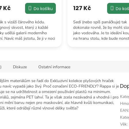
7 Kč
127 Kč
Do košíku
Do koš
ák s vizáží čárového kódu.
Sedí (nebo spíš panáčkuje) tak
gnový skvost, který z každé
dokonale rovně, že by mohl slo
čky udělá galerii moderního
jako vodováha. Je to ideální ko
. Navíc máš jistotu, že ji v noci
na hranu stolu, kde bude nons
postelí nikdy nepřehlédneš.
kontrolovat, jestli se neflákáš.
)
Diskuze
Ostatní informace
jším materiálům se řadí do Exkluzivní kolekce plyšových hraček
Dop
 navíc vypadá jako živý. Proč označení ECO-FRIENDLY? Rappa si je
je se na udržitelnost a omezení používání plastů na minimum.
Kate
iálů, zejména PET lahví. Ta je však zcela nezávadná a vhodná i pro
oni mění barvu nejen pro maskování, ale hlavně kvůli komunikaci,
Hmo
ži, které odrážejí různé vlnové délky světla?
EAN
Kateg
Věk
: