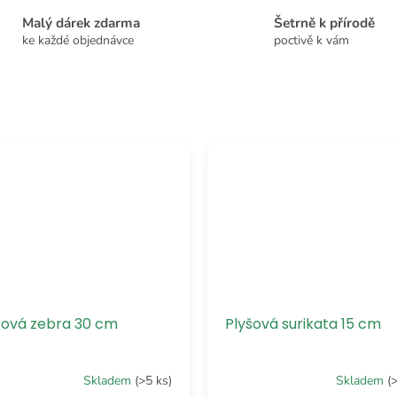
Malý dárek zdarma
Šetrně k přírodě
ke každé objednávce
poctivě k vám
šová zebra 30 cm
Plyšová surikata 15 cm
Skladem
(>5 ks)
Skladem
(