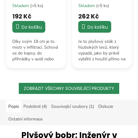
Skladem
(>5 ks)
Skladem
(>5 ks)
192 Kč
262 Kč
Do košíku
Do košíku
Díky svým 18 cm je to
Je to plyšový silák z
mistr v infiltraci. Schová
hlubokých lesů, který
se do kapsy, do
vypadá, jako by právě
přihrádky v autě nebo
vyběhl z houští přímo na
pod polštář. Je to mýval,
tvůj gauč, aby ti dělal
kterého můžete vzít i
osobního bodyguarda
tam, kam se skutečné
proti špatným náladám.
šelmy nedostanou.
ZOBRAZIT VŠECHNY SOUVISEJÍCÍ PRODUKTY
Popis
Podobné (4)
Související soubory (1)
Diskuze
Ostatní informace
Plyšový bobr: Inženýr v