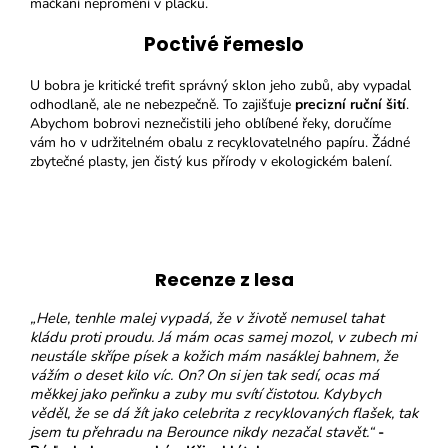
mačkání nepromění v placku.
Poctivé řemeslo
U bobra je kritické trefit správný sklon jeho zubů, aby vypadal
odhodlaně, ale ne nebezpečně. To zajišťuje
precizní ruční šití
.
Abychom bobrovi neznečistili jeho oblíbené řeky, doručíme
vám ho v udržitelném obalu z recyklovatelného papíru. Žádné
zbytečné plasty, jen čistý kus přírody v ekologickém balení.
Recenze z lesa
„Hele, tenhle malej vypadá, že v životě nemusel tahat
kládu proti proudu. Já mám ocas samej mozol, v zubech mi
neustále skřípe písek a kožich mám nasáklej bahnem, že
vážím o deset kilo víc. On? On si jen tak sedí, ocas má
měkkej jako peřinku a zuby mu svítí čistotou. Kdybych
věděl, že se dá žít jako celebrita z recyklovaných flašek, tak
jsem tu přehradu na Berounce nikdy nezačal stavět.“
-