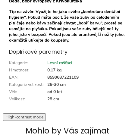
Béďa, bobr evropský z Křivoklátska
Tip na závěr: Využijte ho jako svého „kontrolora dentální
hygieny“. Pokud máte pocit, že vaše zuby po celodenním
pití čaje nebo kávy začínají chytat „bobří barvu“, prostě se
usmějte na plyšáka. Pokud jsou vaše zuby bělejší než ty
jeho, jste v bezpečí. Pokud jsou ale oranžovější než ty jeho,
okamžitě utíkejte do koupelny.
Doplňkové parametry
Kategorie
:
Lesní rošťáci
Hmotnost
:
0.17 kg
EAN
:
8590687221109
Kategorie velikosti
:
26-30 cm
Věk
:
od 0 let
Velikost
:
28 cm
High-contrast mode
Mohlo by Vás zajímat