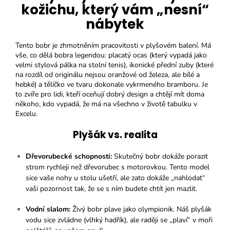
kožichu, který vám „nesní“
nábytek
Tento bobr je zhmotněním pracovitosti v plyšovém balení. Má
vše, co dělá bobra legendou: placatý ocas (který vypadá jako
velmi stylová pálka na stolní tenis), ikonické přední zuby (které
na rozdíl od originálu nejsou oranžové od železa, ale bílé a
hebké) a tělíčko ve tvaru dokonale vykrmeného bramboru. Je
to zvíře pro lidi, kteří oceňují dobrý design a chtějí mít doma
někoho, kdo vypadá, že má na všechno v životě tabulku v
Excelu.
Plyšák vs. realita
Dřevorubecké schopnosti:
Skutečný bobr dokáže porazit
strom rychleji než dřevorubec s motorovkou. Tento model
sice vaše nohy u stolu ušetří, ale zato dokáže „nahlodat“
vaši pozornost tak, že se s ním budete chtít jen mazlit.
Vodní slalom:
Živý bobr plave jako olympionik. Náš plyšák
vodu sice zvládne (vlhký hadřík), ale raději se „plaví“ v moři