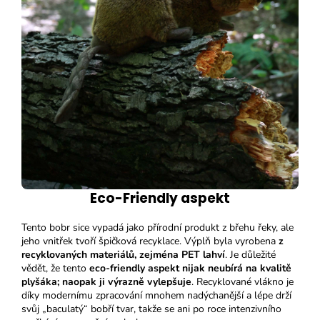
Eco-Friendly aspekt
Tento bobr sice vypadá jako přírodní produkt z břehu řeky, ale
jeho vnitřek tvoří špičková recyklace. Výplň byla vyrobena
z
recyklovaných materiálů, zejména PET lahví
. Je důležité
vědět, že tento
eco-friendly aspekt nijak neubírá na kvalitě
plyšáka; naopak ji výrazně vylepšuje
. Recyklované vlákno je
díky modernímu zpracování mnohem nadýchanější a lépe drží
svůj „baculatý“ bobří tvar, takže se ani po roce intenzivního