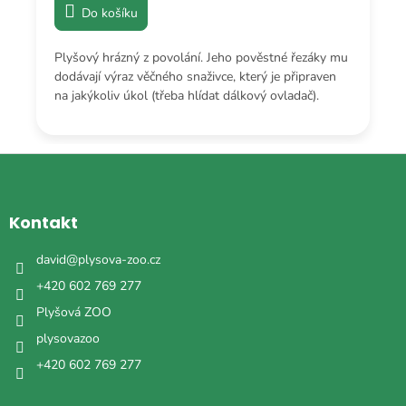
Do košíku
Plyšový hrázný z povolání. Jeho pověstné řezáky mu
dodávají výraz věčného snaživce, který je připraven
na jakýkoliv úkol (třeba hlídat dálkový ovladač).
Z
á
p
a
Kontakt
t
í
david
@
plysova-zoo.cz
+420 602 769 277
Plyšová ZOO
plysovazoo
+420 602 769 277