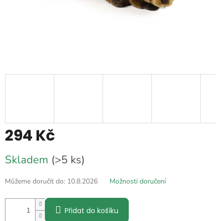
294 Kč
Měrná
Skladem
(>5 ks)
cena:
Můžeme doručit do:
10.8.2026
Možnosti doručení
Přidat do košíku