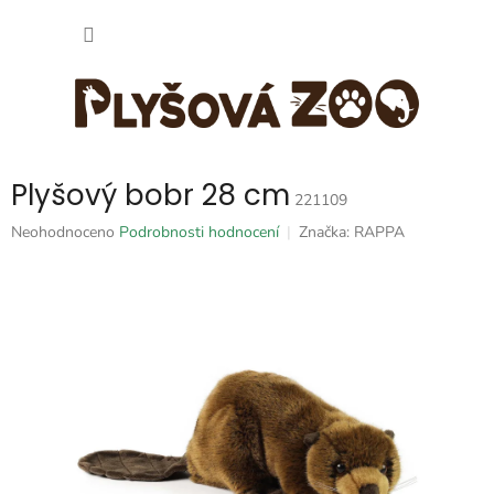
Přejít
NÁKUP
na
obsah
KOŠÍK
Plyšový bobr 28 cm
221109
Průměrné
Neohodnoceno
Podrobnosti hodnocení
Značka:
RAPPA
hodnocení
produktu
je
0,0
z
5
hvězdiček.