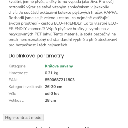
kvalitní, jemné plyše, a díky tomu vypadá jako živá. Pro svůj
roztomilý výraz se stává vítaným společníkem v jakékoliv
chvíli. Je součástí exkluzivní kolekce plyšových hraček RAPPA.
Rozhodli jsme se jít zelenou cestou co nejméně zatěžující
životní prostředí - cestou ECO-FRIENDLY. Co to vlastně ECO-
FRIENDLY znamená? Výplň plyšové hračky je vyrobena z
recyklovaných PET lahví. Tento materiál je zcela bezpečný, na
omak nerozeznatelný od standardní výplně a plně atestovaný
pro bezpečnost i těch nejmenších.
Doplňkové parametry
Kategorie
:
Králové savany
Hmotnost
:
0.21 kg
EAN
:
8590687211803
Kategorie velikosti
:
26-30 cm
Věk
:
od 0 let
Velikost
:
28 cm
High-contrast mode