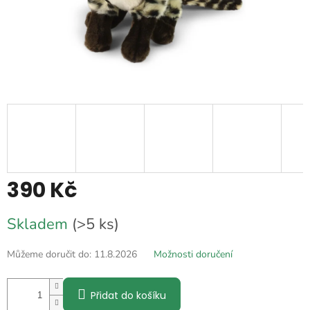
390 Kč
Měrná
Skladem
(>5 ks)
cena:
Můžeme doručit do:
11.8.2026
Možnosti doručení
Přidat do košíku