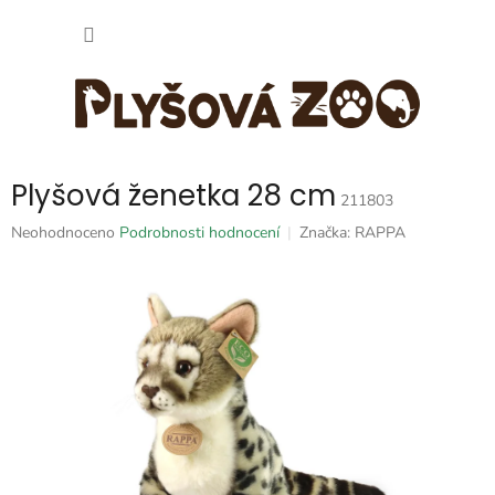
Přejít
NÁKUP
na
obsah
KOŠÍK
Plyšová ženetka 28 cm
211803
Průměrné
Neohodnoceno
Podrobnosti hodnocení
Značka:
RAPPA
hodnocení
produktu
je
0,0
z
5
hvězdiček.