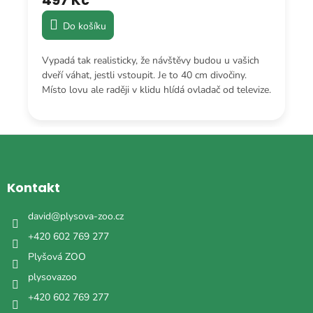
497 Kč
Do košíku
Vypadá tak realisticky, že návštěvy budou u vašich
dveří váhat, jestli vstoupit. Je to 40 cm divočiny.
Místo lovu ale raději v klidu hlídá ovladač od televize.
Z
á
p
a
Kontakt
t
í
david
@
plysova-zoo.cz
+420 602 769 277
Plyšová ZOO
plysovazoo
+420 602 769 277