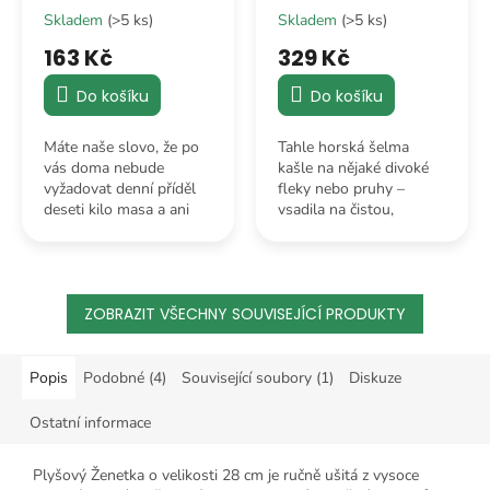
Skladem
(>5 ks)
Skladem
(>5 ks)
163 Kč
329 Kč
Do košíku
Do košíku
Máte naše slovo, že po
Tahle horská šelma
vás doma nebude
kašle na nějaké divoké
vyžadovat denní příděl
fleky nebo pruhy –
deseti kilo masa a ani
vsadila na čistou,
nebude budit sousedy
pískově hnědou klasiku
svým teritoriálním řevem
a vypadá kvůli tomu jako
uprostřed noci.
luxusní kousek.
ZOBRAZIT VŠECHNY SOUVISEJÍCÍ PRODUKTY
Popis
Podobné (4)
Související soubory (1)
Diskuze
Ostatní informace
Plyšový Ženetka o velikosti 28 cm je ručně ušitá z vysoce