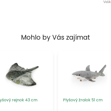
Veli
Mohlo by Vás zajímat
lyšový rejnok 43 cm
Plyšový žralok 51 cm