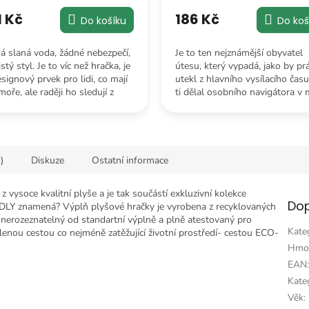
1 Kč
186 Kč
Do košíku
Do koš
á slaná voda, žádné nebezpečí,
Je to ten nejznámější obyvatel
istý styl. Je to víc než hračka, je
útesu, který vypadá, jako by pr
signový prvek pro lidi, co mají
utekl z hlavního vysílacího času
moře, ale raději ho sledují z
ti dělal osobního navigátora v 
ečí suchého trička.
každodenních povinností.
)
Diskuze
Ostatní informace
 vysoce kvalitní plyše a je tak součástí exkluzivní kolekce
Dop
LY znamená? Výplň plyšové hračky je vyrobena z recyklovaných
k nerozeznatelný od standartní výplně a plně atestovaný pro
Kate
elenou cestou co nejméně zatěžující životní prostředí- cestou ECO-
Hmo
EAN
Kateg
Věk
: