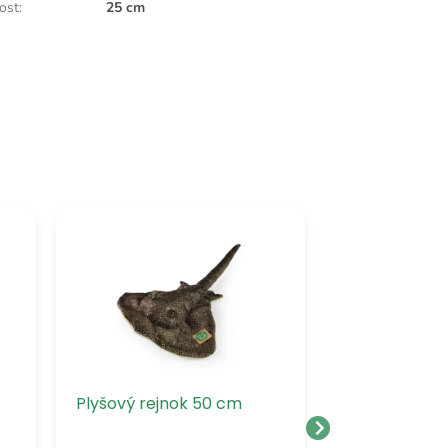
kost
:
25 cm
Plyšový rejnok 50 cm
Plyšový žral