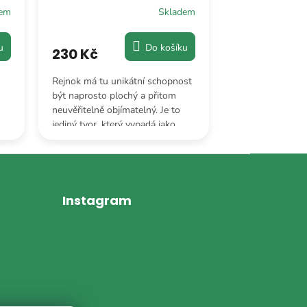
dem
Skladem
u
Do košíku
230 Kč
235 Kč
Rejnok má tu unikátní schopnost
Jeho ikonická plo
být naprosto plochý a přitom
nad „hladinu“ va
neuvěřitelně objímatelný. Je to
jasný signál: „Ta
jediný tvor, který vypadá jako
nikdo jiný!“. Zk
luxusní designový polštář, co
ten správný resp
dostal oči a ocas.
Instagram