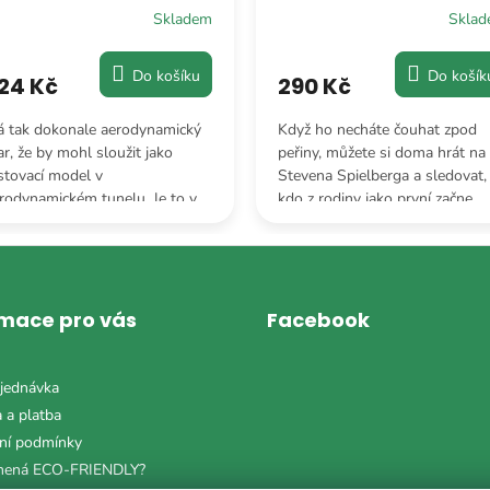
Skladem
Skla
Do košíku
Do košík
24 Kč
290 Kč
 tak dokonale aerodynamický
Když ho necháte čouhat zpod
ar, že by mohl sloužit jako
peřiny, můžete si doma hrát na
stovací model v
Stevena Spielberga a sledovat,
rodynamickém tunelu. Je to v
kdo z rodiny jako první začne
dstatě létající koberec.
panikařit.
rmace pro vás
Facebook
jednávka
 a platba
ní podmínky
mená ECO-FRIENDLY?