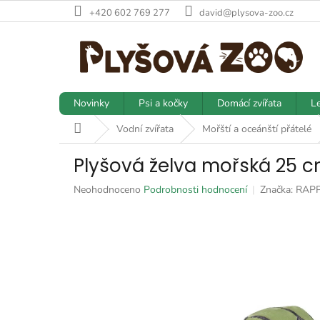
Přejít
+420 602 769 277
david@plysova-zoo.cz
na
obsah
Novinky
Psi a kočky
Domácí zvířata
Le
Domů
Vodní zvířata
Mořští a oceánští přátelé
Plyšová želva mořská 25 
Průměrné
Neohodnoceno
Podrobnosti hodnocení
Značka:
RAP
hodnocení
produktu
je
0,0
z
5
hvězdiček.