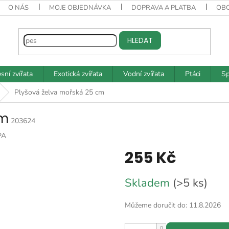
O NÁS
MOJE OBJEDNÁVKA
DOPRAVA A PLATBA
OB
HLEDAT
sní zvířata
Exotická zvířata
Vodní zvířata
Ptáci
Sp
Plyšová želva mořská 25 cm
cm
203624
PA
255 Kč
Měrná
Skladem
(>5 ks)
cena:
Můžeme doručit do:
11.8.2026