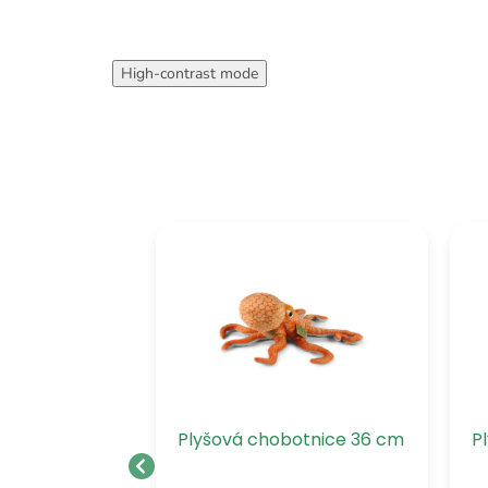
High-contrast mode
 26 cm
Plyšová chobotnice 36 cm
P