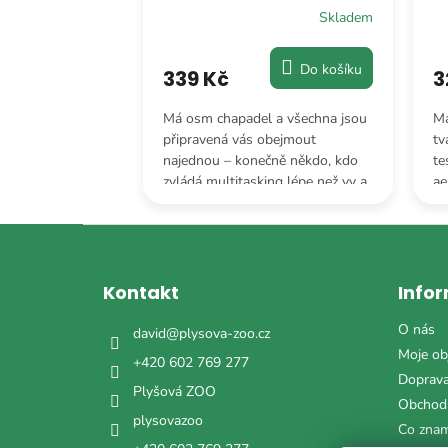
Skladem
Skladem
Do košíku
Do košíku
339 Kč
3
ominantním
Má osm chapadel a všechna jsou
Má
precizně střižený
připravená vás obejmout
tv
ává mu výraz
najednou – konečně někdo, kdo
te
ho profesora,
zvládá multitasking lépe než vy a
ae
viděl.
ještě u toho vypadá stylově.
po
Z
á
p
Kontakt
Info
a
t
O nás
david
@
plysova-zoo.cz
í
Moje ob
+420 602 769 277
Doprava
Plyšová ZOO
Obchod
plysovazoo
Co zna