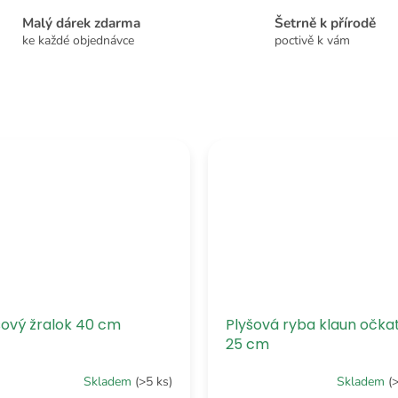
Malý dárek zdarma
Šetrně k přírodě
ke každé objednávce
poctivě k vám
šový žralok 40 cm
Plyšová ryba klaun očka
25 cm
Skladem
(>5 ks)
Skladem
(