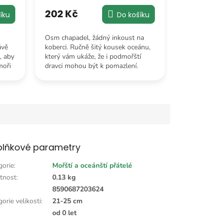
202 Kč
Do košíku
íku
Osm chapadel, žádný inkoust na
koberci. Ručně šitý kousek oceánu,
ávě
který vám ukáže, že i podmořští
, aby
dravci mohou být k pomazlení.
moři
lňkové parametry
gorie
:
Mořští a oceánští přátelé
tnost
:
0.13 kg
:
8590687203624
orie velikosti
:
21-25 cm
od 0 let