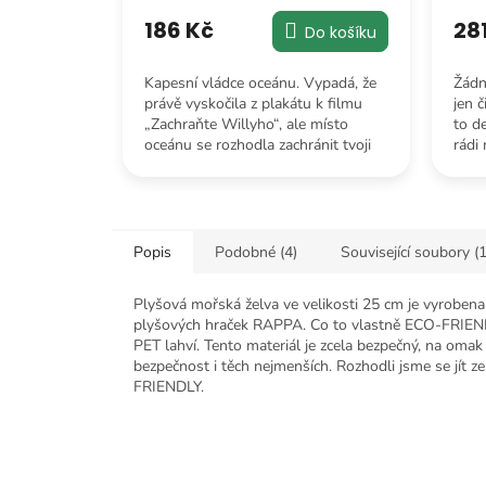
186 Kč
28
Do košíku
Kapesní vládce oceánu. Vypadá, že
Žádn
právě vyskočila z plakátu k filmu
jen č
„Zachraňte Willyho“, ale místo
to de
oceánu se rozhodla zachránit tvoji
rádi 
špatnou náladu.
bezp
Popis
Podobné (4)
Související soubory (1
Plyšová mořská želva ve velikosti 25 cm je vyrobena z
plyšových hraček RAPPA. Co to vlastně ECO-FRIEND
PET lahví. Tento materiál je zcela bezpečný, na oma
bezpečnost i těch nejmenších. Rozhodli jsme se jít z
FRIENDLY.