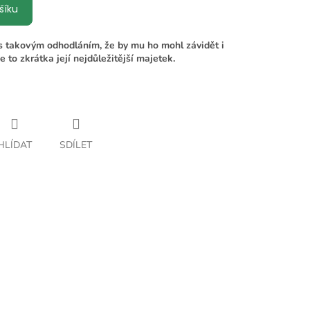
šíku
 s takovým odhodláním, že by mu ho mohl závidět i
 to zkrátka její nejdůležitější majetek.
HLÍDAT
SDÍLET