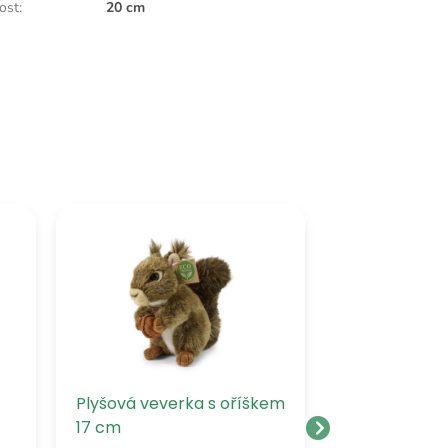
kost
:
20 cm
Plyšová veverka s oříškem
Plyšová vev
17 cm