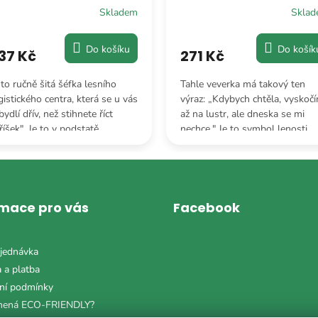
Skladem
Skla
Do košíku
Do košík
37 Kč
271 Kč
 to ručně šitá šéfka lesního
Tahle veverka má takový ten
gistického centra, která se u vás
výraz: „Kdybych chtěla, vyskoč
bydlí dřív, než stihnete říct
až na lustr, ale dneska se mi
říšek". Je to v podstatě
nechce." Je to symbol lenosti,
tistresový plyšový systém s
který vám bude připomínat, že 
ima.
tom nejste sami.
rmace pro vás
Facebook
jednávka
 a platba
ní podmínky
mená ECO-FRIENDLY?