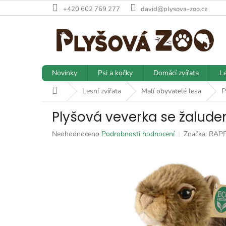
Přejít
+420 602 769 277
david@plysova-zoo.cz
na
obsah
Novinky
Psi a kočky
Domácí zvířata
Le
Domů
Lesní zvířata
Malí obyvatelé lesa
P
Plyšová veverka se žalud
Průměrné
Neohodnoceno
Podrobnosti hodnocení
Značka:
RAP
hodnocení
produktu
je
0,0
z
5
hvězdiček.