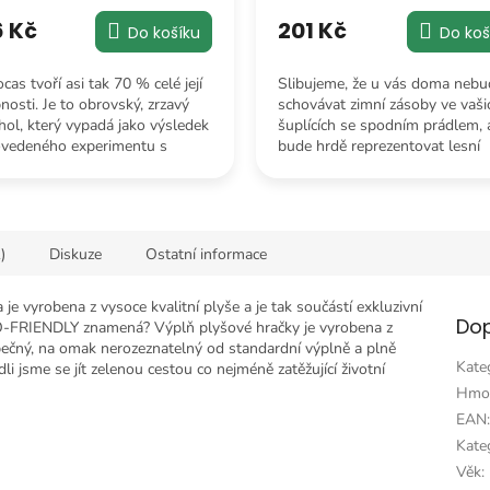
6 Kč
201 Kč
Do košíku
Do koš
cas tvoří asi tak 70 % celé její
Slibujeme, že u vás doma nebu
nosti. Je to obrovský, zrzavý
schovávat zimní zásoby ve vaši
hol, který vypadá jako výsledek
šuplících se spodním prádlem, 
vedeného experimentu s
bude hrdě reprezentovat lesní
m a statickou elektřinou.
inteligenci na vašem nočním st
)
Diskuze
Ostatní informace
e vyrobena z vysoce kvalitní plyše a je tak součástí exkluzivní
Dop
O-FRIENDLY znamená? Výplň plyšové hračky je vyrobena z
zpečný, na omak nerozeznatelný od standardní výplně a plně
Kate
i jsme se jít zelenou cestou co nejméně zatěžující životní
Hmo
EAN
Kateg
Věk
: