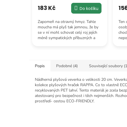
hodnocení
produktu
183 Kč
15
Do košíku
je
5,0
Zapomeň na otravný hmyz. Tahle
Ten o
z
moucha má plyš tak jemnou, že by
osob
5
se v ní mohl schovat celý roj jejích
choc
hvězdiček.
méně sympatických příbuzných a
nepo
nevadilo by ti to.
féne
Popis
Podobné (4)
Související soubory (1
Nádherná plyšová veverka o velikosti 20 cm. Veverka j
kolekce plyšových hraček RAPPA. Co to vlastně EC
recyklovaných PET lahví. Tento materiál je zcela be
atestovaný pro bezpečnost i těch nejmenších. Rozhodl
prostředí- cestou ECO-FRIENDLY.