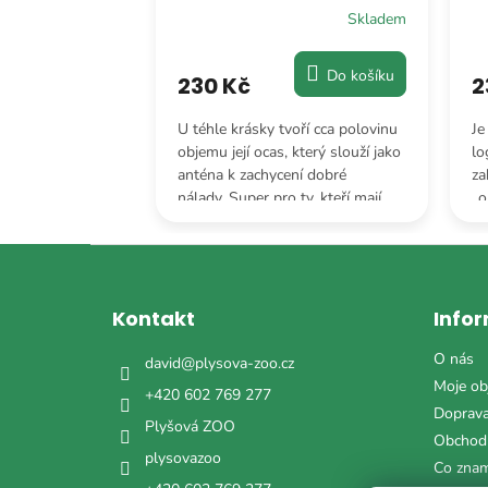
Skladem
Skladem
Do košíku
Do košíku
230 Kč
2
 pro začínající
U téhle krásky tvoří cca polovinu
Je
ele v mateřských
objemu její ocas, který slouží jako
lo
rodiče, kteří
anténa k zachycení dobré
za
ávět o přírodě
nálady. Super pro ty, kteří mají
„o
rádi přírodu, ale preferují ji v
an
plyšové formě.
uš
Z
á
p
Kontakt
Info
a
t
O nás
david
@
plysova-zoo.cz
í
Moje ob
+420 602 769 277
Doprava
Plyšová ZOO
Obchod
plysovazoo
Co zna