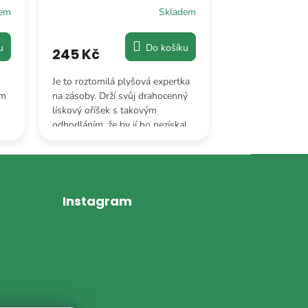
dem
Skladem
u
Do košíku
245 Kč
237 Kč
Je to roztomilá plyšová expertka
Plyšová šéfka. J
ím
na zásoby. Drží svůj drahocenný
ředitelka zeměk
lískový oříšek s takovým
huňatého formátu
odhodláním, že by jí ho nezískal
neumí mluvit, al
v
ani ten nejmazanější havran.
neuteče žádná tv
prokrastinace.
Instagram