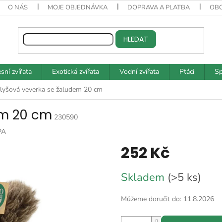
O NÁS
MOJE OBJEDNÁVKA
DOPRAVA A PLATBA
OB
HLEDAT
sní zvířata
Exotická zvířata
Vodní zvířata
Ptáci
Sp
lyšová veverka se žaludem 20 cm
em 20 cm
230590
PA
252 Kč
Měrná
Skladem
(>5 ks)
cena:
Můžeme doručit do:
11.8.2026