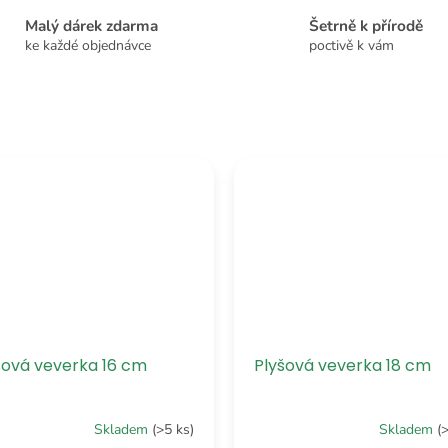
Malý dárek zdarma
Šetrně k přírodě
ke každé objednávce
poctivě k vám
šová veverka 16 cm
Plyšová veverka 18 cm
Skladem
(>5 ks)
Skladem
(