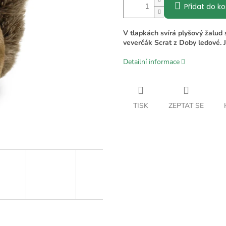
Přidat do ko
V tlapkách svírá plyšový žalud
veverčák Scrat z Doby ledové. Je
Detailní informace
TISK
ZEPTAT SE