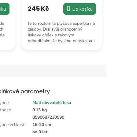
245 Kč
Do košíku
íku
Je to roztomilá plyšová expertka na
de
zásoby. Drží svůj drahocenný
ch
lískový oříšek s takovým
ale
odhodláním, že by jí ho nezískal ani
ten nejmazanější havran.
olku.
lňkové parametry
gorie
:
Malí obyvatelé lesa
tnost
:
0.13 kg
:
8590687230590
orie velikosti
:
16-20 cm
od 0 let