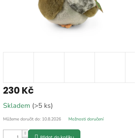
230 Kč
Měrná
Skladem
(>5 ks)
cena:
Můžeme doručit do:
10.8.2026
Možnosti doručení
Přidat do košíku