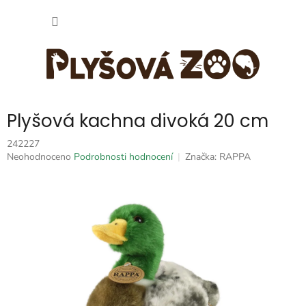
Přejít
NÁKUP
na
obsah
KOŠÍK
Plyšová kachna divoká 20 cm
242227
Průměrné
Neohodnoceno
Podrobnosti hodnocení
Značka:
RAPPA
hodnocení
produktu
je
0,0
z
5
hvězdiček.