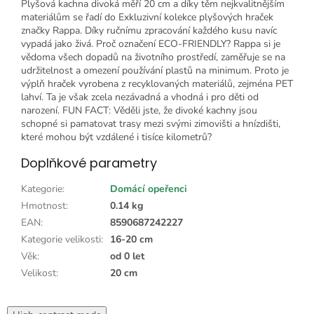
Plyšová kachna divoká měří 20 cm a díky těm nejkvalitnějším
materiálům se řadí do Exkluzivní kolekce plyšových hraček
značky Rappa. Díky ručnímu zpracování každého kusu navíc
vypadá jako živá. Proč označení ECO-FRIENDLY? Rappa si je
vědoma všech dopadů na životního prostředí, zaměřuje se na
udržitelnost a omezení používání plastů na minimum. Proto je
výplň hraček vyrobena z recyklovaných materiálů, zejména PET
lahví. Ta je však zcela nezávadná a vhodná i pro děti od
narození. FUN FACT: Věděli jste, že divoké kachny jsou
schopné si pamatovat trasy mezi svými zimovišti a hnízdišti,
které mohou být vzdálené i tisíce kilometrů?
Doplňkové parametry
Kategorie
:
Domácí opeřenci
Hmotnost
:
0.14 kg
EAN
:
8590687242227
Kategorie velikosti
:
16-20 cm
Věk
:
od 0 let
Velikost
:
20 cm