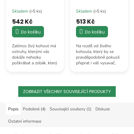
Skladem
(>5 ks)
Skladem
(>5 ks)
542 Kč
513 Kč
Do košíku
Do košíku
Zatímco živý kohout má
Na rozdíl od živého
ostruhy, kterými vás
kohouta, který by se
dokáže nehezky
pravděpodobně pokusil
poškrábat a zobák, který
přeprat i váš vysavač,
neúprosně míří na vaše
tento plyšový parťák
prsty u nohou, náš
bude v klidu sedět
plyšák je měkčí než
přesně tam, kam ho
čerstvě upečená
posadíte.
vánočka.
ZOBRAZIT VŠECHNY SOUVISEJÍCÍ PRODUKTY
Popis
Podobné (4)
Související soubory (1)
Diskuze
Ostatní informace