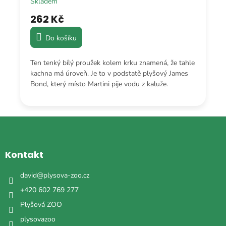
Skladem
262 Kč
Do košíku
Ten tenký bílý proužek kolem krku znamená, že tahle
kachna má úroveň. Je to v podstatě plyšový James
Bond, který místo Martini pije vodu z kaluže.
Z
á
p
a
Kontakt
t
í
david
@
plysova-zoo.cz
+420 602 769 277
Plyšová ZOO
plysovazoo