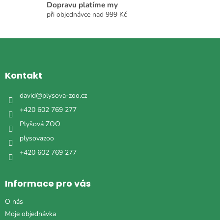
Dopravu platíme my
při objednávce nad 999 Kč
Z
á
p
a
Kontakt
t
í
david
@
plysova-zoo.cz
+420 602 769 277
Plyšová ZOO
plysovazoo
+420 602 769 277
Informace pro vás
O nás
Moje objednávka