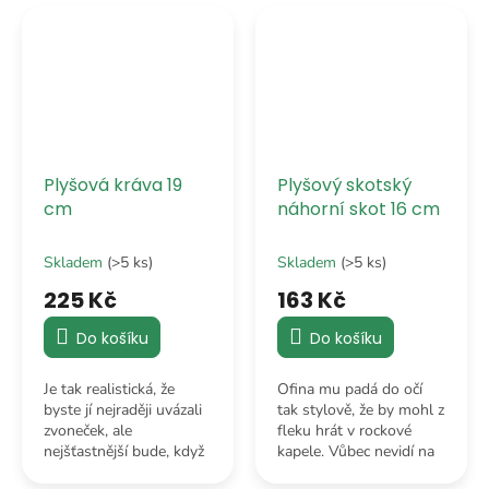
suvenýr.
roztomilosti bez
nutnosti...
Plyšová kráva 19
Plyšový skotský
cm
náhorní skot 16 cm
Skladem
(>5 ks)
Skladem
(>5 ks)
225 Kč
163 Kč
Do košíku
Do košíku
Je tak realistická, že
Ofina mu padá do očí
byste jí nejraději uvázali
tak stylově, že by mohl z
zvoneček, ale
fleku hrát v rockové
nejšťastnější bude, když
kapele. Vůbec nevidí na
ji necháte v klidu
cestu, nicméně stejně ví,