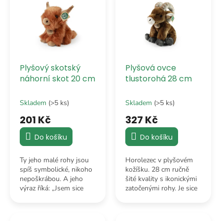
o
p
d
i
u
s
k
p
t
r
ů
o
Plyšový skotský
Plyšová ovce
d
náhorní skot 20 cm
tlustorohá 28 cm
u
k
Skladem
(>5 ks)
Skladem
(>5 ks)
t
ů
201 Kč
327 Kč
Do košíku
Do košíku
Ty jeho malé rohy jsou
Horolezec v plyšovém
spíš symbolické, nikoho
kožíšku. 28 cm ručně
nepoškrábou. A jeho
šité kvality s ikonickými
výraz říká: „Jsem sice
zatočenými rohy. Je sice
drsný horal, ale pokud
pověstná svou tvrdou
mě pohladíš,
hlavou, ale ve
pravděpodobně se
skutečnosti je to největší