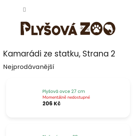
Přejít
NÁKUP
na
obsah
KOŠÍK
Kamarádi ze statku
, Strana 2
Nejprodávanější
Plyšová ovce 27 cm
Momentálně nedostupné
206 Kč