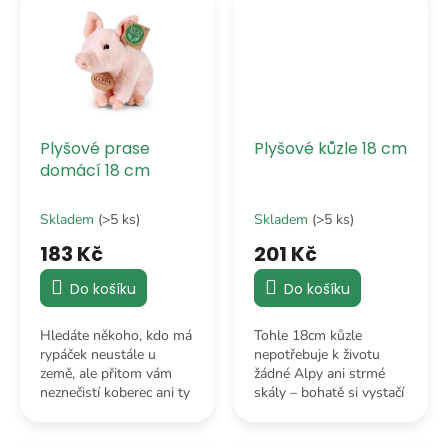
rozplynu blahem.“
dobrák pod...
Plyšové prase
Plyšové kůzle 18 cm
domácí 18 cm
Skladem
(>5 ks)
Skladem
(>5 ks)
183 Kč
201 Kč
Do košíku
Do košíku
Hledáte někoho, kdo má
Tohle 18cm kůzle
rypáček neustále u
nepotřebuje k životu
země, ale přitom vám
žádné Alpy ani strmé
neznečistí koberec ani ty
skály – bohatě si vystačí
nejbělejší ponožky?
s opěradlem vašeho
Pokud ano, tak naše
křesla nebo hromadou