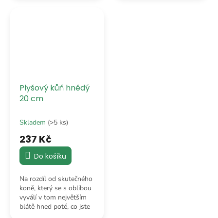
odpočívat na
že nejlepší směr je tam,
poličce. Naprostý
kde je nejvíc mazlení.
profesionál v lenošení.
Plyšový kůň hnědý
20 cm
Skladem
(>5 ks)
237 Kč
Do košíku
Na rozdíl od skutečného
koně, který se s oblibou
vyválí v tom největším
blátě hned poté, co jste
ho vyčistili, tenhle