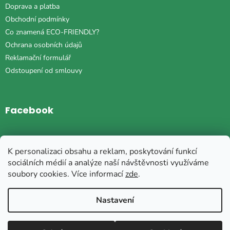
Doprava a platba
Obchodní podmínky
Co znamená ECO-FRIENDLY?
Ochrana osobních údajů
Reklamační formulář
Odstoupení od smlouvy
Facebook
Instagram
K personalizaci obsahu a reklam, poskytování funkcí
sociálních médií a analýze naší návštěvnosti využíváme
soubory cookies. Více informací
zde
.
Vytvořil Shoptet
Nastavení
Copyright 2026
Plyšová ZOO
. Všechna práva vyhrazena.
Upravit