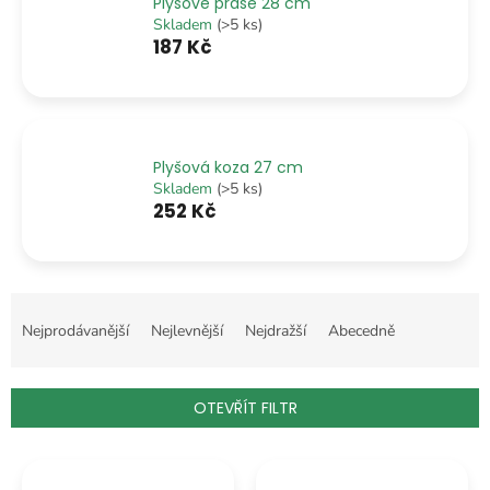
Plyšové prase 28 cm
Skladem
(>5 ks)
187 Kč
Plyšová koza 27 cm
Skladem
(>5 ks)
252 Kč
Ř
a
Nejprodávanější
Nejlevnější
Nejdražší
Abecedně
z
e
n
OTEVŘÍT FILTR
í
p
V
r
ý