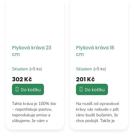
prasátko je tady pro vás!
nevyžehleného prádla.
Plyšová kráva 23
Plyšová kráva 18
cm
cm
Skladem
(>5 ks)
Skladem
(>5 ks)
302 Kč
201 Kč
Do košíku
Do košíku
Tahle kráva je 100% bio
Na rozdíl od opravdové
– nepotřebuje pastvu,
krávy vás nebude v pět
neprodukuje emise a
ráno budit bučením, že
slibujeme, že vám v
chce podojit. Takže je
obýváku neudělá žádný
ideální společnicí pro
‚tradiční‘ venkovský
spáče. 18 cm pohody a