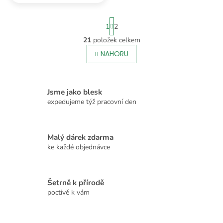
krasavec zůstane zářivý i
po celodenním výletu v
S
batohu.
1
2
t
r
21
položek celkem
O
á
v
NAHORU
n
l
k
o
á
v
d
á
a
Jsme jako blesk
n
c
expedujeme týž pracovní den
í
í
p
r
Malý dárek zdarma
v
k
ke každé objednávce
y
v
ý
Šetrně k přírodě
p
poctivě k vám
i
s
u