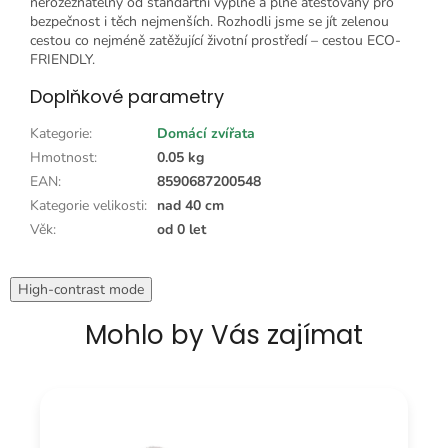
nerozeznatelný od standartní výplně a plně atestovaný pro
bezpečnost i těch nejmenších. Rozhodli jsme se jít zelenou
cestou co nejméně zatěžující životní prostředí – cestou ECO-
FRIENDLY.
Doplňkové parametry
Kategorie
:
Domácí zvířata
Hmotnost
:
0.05 kg
EAN
:
8590687200548
Kategorie velikosti
:
nad 40 cm
Věk
:
od 0 let
High-contrast mode
Mohlo by Vás zajímat