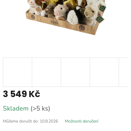
3 549 Kč
Měrná
Skladem
(>5 ks)
cena:
Můžeme doručit do:
10.8.2026
Možnosti doručení