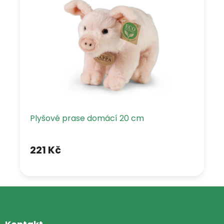
Plyšové prase domácí 20 cm
221 Kč
Z
á
p
a