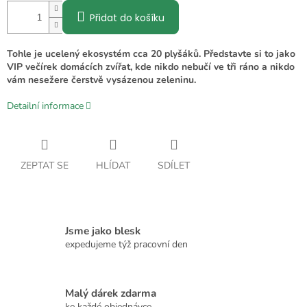
Přidat do košíku
Tohle je ucelený ekosystém cca 20 plyšáků. Představte si to jako
VIP večírek domácích zvířat, kde nikdo nebučí ve tři ráno a nikdo
vám nesežere čerstvě vysázenou zeleninu.
Detailní informace
ZEPTAT SE
HLÍDAT
SDÍLET
Jsme jako blesk
expedujeme týž pracovní den
Malý dárek zdarma
ke každé objednávce