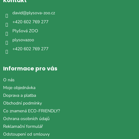
Kontakt
t
í
david
@
plysova-zoo.cz
+420 602 769 277
Plyšová ZOO
plysovazoo
+420 602 769 277
Informace pro vás
O nás
Moje objednávka
Doprava a platba
Obchodní podmínky
Co znamená ECO-FRIENDLY?
Ochrana osobních údajů
Reklamační formulář
Odstoupení od smlouvy