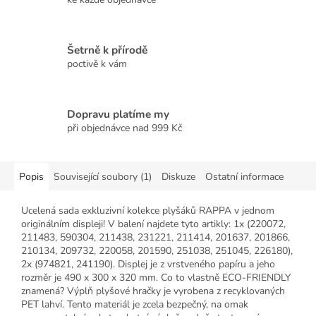
Šetrně k přírodě
poctivě k vám
Dopravu platíme my
při objednávce nad 999 Kč
Popis
Související soubory (1)
Diskuze
Ostatní informace
Ucelená sada exkluzivní kolekce plyšáků RAPPA v jednom
originálním displeji! V balení najdete tyto artikly: 1x (220072,
211483, 590304, 211438, 231221, 211414, 201637, 201866,
210134, 209732, 220058, 201590, 251038, 251045, 226180),
2x (974821, 241190). Displej je z vrstveného papíru a jeho
rozměr je 490 x 300 x 320 mm. Co to vlastně ECO-FRIENDLY
znamená? Výplň plyšové hračky je vyrobena z recyklovaných
PET lahví. Tento materiál je zcela bezpečný, na omak