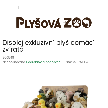
Přejít
NÁKUP
na
obsah
KOŠÍK
Displej exkluzivní plyš domácí
zvířata
200548
Průměrné
Neohodnoceno
Podrobnosti hodnocení
Značka:
RAPPA
hodnocení
produktu
je
0,0
z
5
hvězdiček.